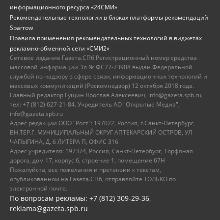
информационного ресурса «24СМИ»
Рекомендательные технологии в блоках платформы рекомендаций
Sparrow
Правила применения рекомендательных технологий в виджетах
рекламно-обменной сети «СМИ2»
Сетевое издание Газета.СПб Регистрационный номер средства
массовой информации Эл № ФС77-73908 выдан Федеральной
службой по надзору в сфере связи, информационных технологий и
массовых коммуникаций (Роскомнадзор) 12 октября 2018 года.
Главный редактор Гущин Ярослав Алексеевич, info@gazeta.spb.ru,
тел: +7 (812) 627-21-84. Учредитель АО "Открытые Медиа",
info@gazeta.spb.ru
Адрес редакции ООО "Рост": 197022, Россия, г.Санкт-Петербург,
ВН.ТЕР.Г. МУНИЦИПАЛЬНЫЙ ОКРУГ АПТЕКАРСКИЙ ОСТРОВ, УЛ
ЧАПЫГИНА, Д. 6 ЛИТЕРА П, ОФИС 316
Адрес учредителя: 197374, Россия, Санкт-Петербург, Торфяная
дорога, дом 17, корпус 6, строение 1, помещение 67Н
Пожалуйста, все пожелания и претензии к текстам,
опубликованном на Газета.СПб, отправляйте ТОЛЬКО по
электронной почте.
По вопросам рекламы: +7 (812) 309-29-36,
reklama@gazeta.spb.ru