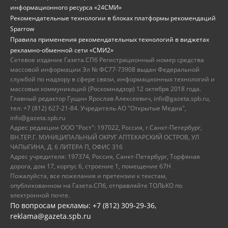
информационного ресурса «24СМИ»
Рекомендательные технологии в блоках платформы рекомендаций
Sparrow
Правила применения рекомендательных технологий в виджетах
рекламно-обменной сети «СМИ2»
Сетевое издание Газета.СПб Регистрационный номер средства
массовой информации Эл № ФС77-73908 выдан Федеральной
службой по надзору в сфере связи, информационных технологий и
массовых коммуникаций (Роскомнадзор) 12 октября 2018 года.
Главный редактор Гущин Ярослав Алексеевич, info@gazeta.spb.ru,
тел: +7 (812) 627-21-84. Учредитель АО "Открытые Медиа",
info@gazeta.spb.ru
Адрес редакции ООО "Рост": 197022, Россия, г.Санкт-Петербург,
ВН.ТЕР.Г. МУНИЦИПАЛЬНЫЙ ОКРУГ АПТЕКАРСКИЙ ОСТРОВ, УЛ
ЧАПЫГИНА, Д. 6 ЛИТЕРА П, ОФИС 316
Адрес учредителя: 197374, Россия, Санкт-Петербург, Торфяная
дорога, дом 17, корпус 6, строение 1, помещение 67Н
Пожалуйста, все пожелания и претензии к текстам,
опубликованном на Газета.СПб, отправляйте ТОЛЬКО по
электронной почте.
По вопросам рекламы: +7 (812) 309-29-36,
reklama@gazeta.spb.ru