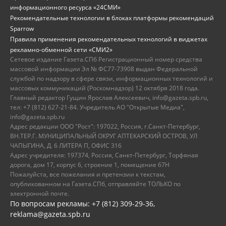
информационного ресурса «24СМИ»
Рекомендательные технологии в блоках платформы рекомендаций
Sparrow
Правила применения рекомендательных технологий в виджетах
рекламно-обменной сети «СМИ2»
Сетевое издание Газета.СПб Регистрационный номер средства
массовой информации Эл № ФС77-73908 выдан Федеральной
службой по надзору в сфере связи, информационных технологий и
массовых коммуникаций (Роскомнадзор) 12 октября 2018 года.
Главный редактор Гущин Ярослав Алексеевич, info@gazeta.spb.ru,
тел: +7 (812) 627-21-84. Учредитель АО "Открытые Медиа",
info@gazeta.spb.ru
Адрес редакции ООО "Рост": 197022, Россия, г.Санкт-Петербург,
ВН.ТЕР.Г. МУНИЦИПАЛЬНЫЙ ОКРУГ АПТЕКАРСКИЙ ОСТРОВ, УЛ
ЧАПЫГИНА, Д. 6 ЛИТЕРА П, ОФИС 316
Адрес учредителя: 197374, Россия, Санкт-Петербург, Торфяная
дорога, дом 17, корпус 6, строение 1, помещение 67Н
Пожалуйста, все пожелания и претензии к текстам,
опубликованном на Газета.СПб, отправляйте ТОЛЬКО по
электронной почте.
По вопросам рекламы: +7 (812) 309-29-36,
reklama@gazeta.spb.ru