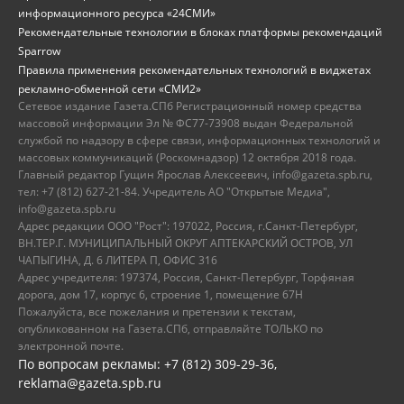
информационного ресурса «24СМИ»
Рекомендательные технологии в блоках платформы рекомендаций
Sparrow
Правила применения рекомендательных технологий в виджетах
рекламно-обменной сети «СМИ2»
Сетевое издание Газета.СПб Регистрационный номер средства
массовой информации Эл № ФС77-73908 выдан Федеральной
службой по надзору в сфере связи, информационных технологий и
массовых коммуникаций (Роскомнадзор) 12 октября 2018 года.
Главный редактор Гущин Ярослав Алексеевич, info@gazeta.spb.ru,
тел: +7 (812) 627-21-84. Учредитель АО "Открытые Медиа",
info@gazeta.spb.ru
Адрес редакции ООО "Рост": 197022, Россия, г.Санкт-Петербург,
ВН.ТЕР.Г. МУНИЦИПАЛЬНЫЙ ОКРУГ АПТЕКАРСКИЙ ОСТРОВ, УЛ
ЧАПЫГИНА, Д. 6 ЛИТЕРА П, ОФИС 316
Адрес учредителя: 197374, Россия, Санкт-Петербург, Торфяная
дорога, дом 17, корпус 6, строение 1, помещение 67Н
Пожалуйста, все пожелания и претензии к текстам,
опубликованном на Газета.СПб, отправляйте ТОЛЬКО по
электронной почте.
По вопросам рекламы: +7 (812) 309-29-36,
reklama@gazeta.spb.ru