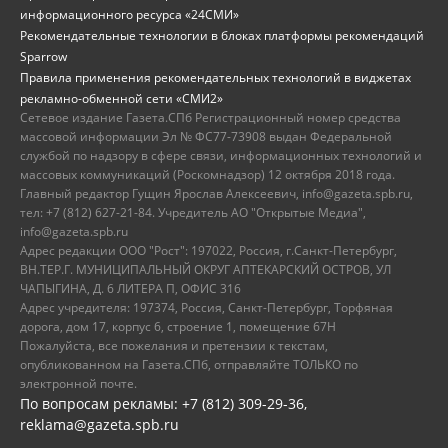
информационного ресурса «24СМИ»
Рекомендательные технологии в блоках платформы рекомендаций
Sparrow
Правила применения рекомендательных технологий в виджетах
рекламно-обменной сети «СМИ2»
Сетевое издание Газета.СПб Регистрационный номер средства
массовой информации Эл № ФС77-73908 выдан Федеральной
службой по надзору в сфере связи, информационных технологий и
массовых коммуникаций (Роскомнадзор) 12 октября 2018 года.
Главный редактор Гущин Ярослав Алексеевич, info@gazeta.spb.ru,
тел: +7 (812) 627-21-84. Учредитель АО "Открытые Медиа",
info@gazeta.spb.ru
Адрес редакции ООО "Рост": 197022, Россия, г.Санкт-Петербург,
ВН.ТЕР.Г. МУНИЦИПАЛЬНЫЙ ОКРУГ АПТЕКАРСКИЙ ОСТРОВ, УЛ
ЧАПЫГИНА, Д. 6 ЛИТЕРА П, ОФИС 316
Адрес учредителя: 197374, Россия, Санкт-Петербург, Торфяная
дорога, дом 17, корпус 6, строение 1, помещение 67Н
Пожалуйста, все пожелания и претензии к текстам,
опубликованном на Газета.СПб, отправляйте ТОЛЬКО по
электронной почте.
По вопросам рекламы: +7 (812) 309-29-36,
reklama@gazeta.spb.ru