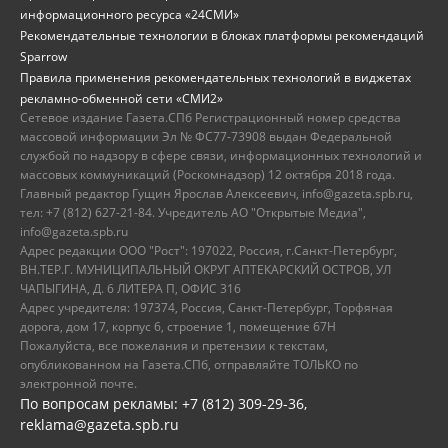
информационного ресурса «24СМИ»
Рекомендательные технологии в блоках платформы рекомендаций
Sparrow
Правила применения рекомендательных технологий в виджетах
рекламно-обменной сети «СМИ2»
Сетевое издание Газета.СПб Регистрационный номер средства
массовой информации Эл № ФС77-73908 выдан Федеральной
службой по надзору в сфере связи, информационных технологий и
массовых коммуникаций (Роскомнадзор) 12 октября 2018 года.
Главный редактор Гущин Ярослав Алексеевич, info@gazeta.spb.ru,
тел: +7 (812) 627-21-84. Учредитель АО "Открытые Медиа",
info@gazeta.spb.ru
Адрес редакции ООО "Рост": 197022, Россия, г.Санкт-Петербург,
ВН.ТЕР.Г. МУНИЦИПАЛЬНЫЙ ОКРУГ АПТЕКАРСКИЙ ОСТРОВ, УЛ
ЧАПЫГИНА, Д. 6 ЛИТЕРА П, ОФИС 316
Адрес учредителя: 197374, Россия, Санкт-Петербург, Торфяная
дорога, дом 17, корпус 6, строение 1, помещение 67Н
Пожалуйста, все пожелания и претензии к текстам,
опубликованном на Газета.СПб, отправляйте ТОЛЬКО по
электронной почте.
По вопросам рекламы: +7 (812) 309-29-36,
reklama@gazeta.spb.ru