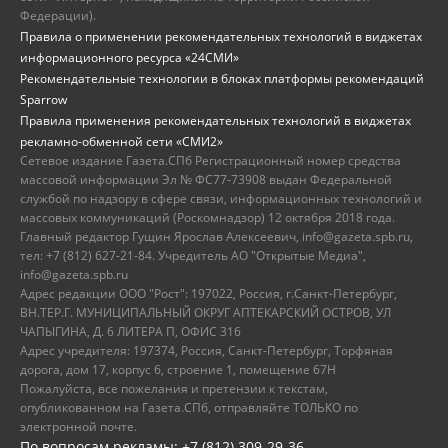
Федерации).
Правила о применении рекомендательных технологий в виджетах
информационного ресурса «24СМИ»
Рекомендательные технологии в блоках платформы рекомендаций
Sparrow
Правила применения рекомендательных технологий в виджетах
рекламно-обменной сети «СМИ2»
Сетевое издание Газета.СПб Регистрационный номер средства
массовой информации Эл № ФС77-73908 выдан Федеральной
службой по надзору в сфере связи, информационных технологий и
массовых коммуникаций (Роскомнадзор) 12 октября 2018 года.
Главный редактор Гущин Ярослав Алексеевич, info@gazeta.spb.ru,
тел: +7 (812) 627-21-84. Учредитель АО "Открытые Медиа",
info@gazeta.spb.ru
Адрес редакции ООО "Рост": 197022, Россия, г.Санкт-Петербург,
ВН.ТЕР.Г. МУНИЦИПАЛЬНЫЙ ОКРУГ АПТЕКАРСКИЙ ОСТРОВ, УЛ
ЧАПЫГИНА, Д. 6 ЛИТЕРА П, ОФИС 316
Адрес учредителя: 197374, Россия, Санкт-Петербург, Торфяная
дорога, дом 17, корпус 6, строение 1, помещение 67Н
Пожалуйста, все пожелания и претензии к текстам,
опубликованном на Газета.СПб, отправляйте ТОЛЬКО по
электронной почте.
По вопросам рекламы: +7 (812) 309-29-36,