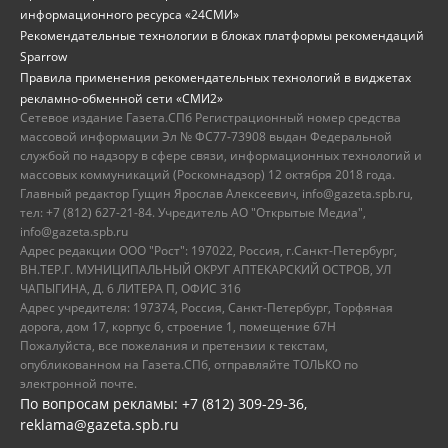
информационного ресурса «24СМИ»
Рекомендательные технологии в блоках платформы рекомендаций
Sparrow
Правила применения рекомендательных технологий в виджетах
рекламно-обменной сети «СМИ2»
Сетевое издание Газета.СПб Регистрационный номер средства
массовой информации Эл № ФС77-73908 выдан Федеральной
службой по надзору в сфере связи, информационных технологий и
массовых коммуникаций (Роскомнадзор) 12 октября 2018 года.
Главный редактор Гущин Ярослав Алексеевич, info@gazeta.spb.ru,
тел: +7 (812) 627-21-84. Учредитель АО "Открытые Медиа",
info@gazeta.spb.ru
Адрес редакции ООО "Рост": 197022, Россия, г.Санкт-Петербург,
ВН.ТЕР.Г. МУНИЦИПАЛЬНЫЙ ОКРУГ АПТЕКАРСКИЙ ОСТРОВ, УЛ
ЧАПЫГИНА, Д. 6 ЛИТЕРА П, ОФИС 316
Адрес учредителя: 197374, Россия, Санкт-Петербург, Торфяная
дорога, дом 17, корпус 6, строение 1, помещение 67Н
Пожалуйста, все пожелания и претензии к текстам,
опубликованном на Газета.СПб, отправляйте ТОЛЬКО по
электронной почте.
По вопросам рекламы: +7 (812) 309-29-36,
reklama@gazeta.spb.ru