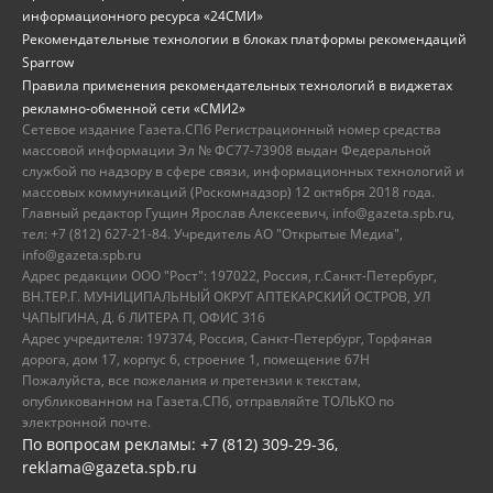
информационного ресурса «24СМИ»
Рекомендательные технологии в блоках платформы рекомендаций
Sparrow
Правила применения рекомендательных технологий в виджетах
рекламно-обменной сети «СМИ2»
Сетевое издание Газета.СПб Регистрационный номер средства
массовой информации Эл № ФС77-73908 выдан Федеральной
службой по надзору в сфере связи, информационных технологий и
массовых коммуникаций (Роскомнадзор) 12 октября 2018 года.
Главный редактор Гущин Ярослав Алексеевич, info@gazeta.spb.ru,
тел: +7 (812) 627-21-84. Учредитель АО "Открытые Медиа",
info@gazeta.spb.ru
Адрес редакции ООО "Рост": 197022, Россия, г.Санкт-Петербург,
ВН.ТЕР.Г. МУНИЦИПАЛЬНЫЙ ОКРУГ АПТЕКАРСКИЙ ОСТРОВ, УЛ
ЧАПЫГИНА, Д. 6 ЛИТЕРА П, ОФИС 316
Адрес учредителя: 197374, Россия, Санкт-Петербург, Торфяная
дорога, дом 17, корпус 6, строение 1, помещение 67Н
Пожалуйста, все пожелания и претензии к текстам,
опубликованном на Газета.СПб, отправляйте ТОЛЬКО по
электронной почте.
По вопросам рекламы: +7 (812) 309-29-36,
reklama@gazeta.spb.ru