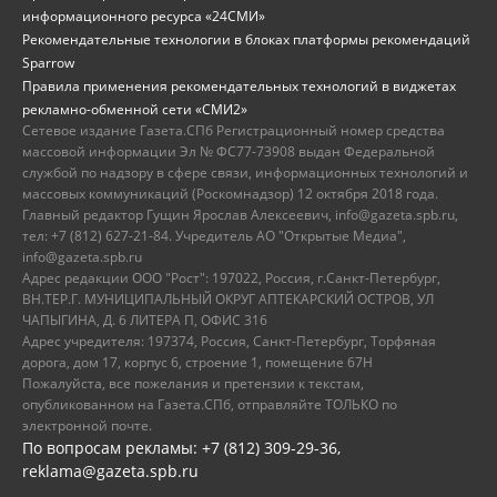
информационного ресурса «24СМИ»
Рекомендательные технологии в блоках платформы рекомендаций
Sparrow
Правила применения рекомендательных технологий в виджетах
рекламно-обменной сети «СМИ2»
Сетевое издание Газета.СПб Регистрационный номер средства
массовой информации Эл № ФС77-73908 выдан Федеральной
службой по надзору в сфере связи, информационных технологий и
массовых коммуникаций (Роскомнадзор) 12 октября 2018 года.
Главный редактор Гущин Ярослав Алексеевич, info@gazeta.spb.ru,
тел: +7 (812) 627-21-84. Учредитель АО "Открытые Медиа",
info@gazeta.spb.ru
Адрес редакции ООО "Рост": 197022, Россия, г.Санкт-Петербург,
ВН.ТЕР.Г. МУНИЦИПАЛЬНЫЙ ОКРУГ АПТЕКАРСКИЙ ОСТРОВ, УЛ
ЧАПЫГИНА, Д. 6 ЛИТЕРА П, ОФИС 316
Адрес учредителя: 197374, Россия, Санкт-Петербург, Торфяная
дорога, дом 17, корпус 6, строение 1, помещение 67Н
Пожалуйста, все пожелания и претензии к текстам,
опубликованном на Газета.СПб, отправляйте ТОЛЬКО по
электронной почте.
По вопросам рекламы: +7 (812) 309-29-36,
reklama@gazeta.spb.ru