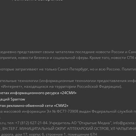
ежедневно представляет своим читателям последние новости России и Санк
иятия, новости бизнеса и социальной сферы. Кроме того, новости СПб сег
оторые затрагивают не только Санкт-Петербург, но и всю Россию. Политика
ательные технологии (информационные технологии предоставления инфо
 «Интернет», находящихся на территории Российской Федерации).
жетах информационного ресурса «24СМИ»
даций Sparrow
тах рекламно-обменной сети «СМИ2»
ва массовой информации Эл № ФС77-73908 выдан Федеральной службой по
.
u, тел: +7 (812) 627-21-84. Учредитель АО "Открытые Медиа", info@gazeta.
бург, ВН.ТЕР.Г. МУНИЦИПАЛЬНЫЙ ОКРУГ АПТЕКАРСКИЙ ОСТРОВ, УЛ ЧАПЫГИНА,
 дорога, дом 17, корпус 6, строение 1, помещение 67Н