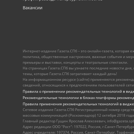
Вакансии
Интернет-издание Газета.СПб – это онлайн-газета, которая 
политика, общественные настроения, важные события и меропр
премьеры и выставки, концерты и театральные спектакли.
На страницах Газета.СПб вы узнаете последние новости дня, к
темы, которые Газета.СПб затрагивает каждый день!
На информационном ресурсе (сайте) применяются рекоменд
сведений, относящихся к предпочтениям пользователей сети
Правила о применении рекомендательных технологий в вид
Рекомендательные технологии в блоках платформы рекомен
Правила применения рекомендательных технологий в видже
Сетевое издание Газета.СПб Регистрационный номер средст
массовых коммуникаций (Роскомнадзор) 12 октября 2018 года
Главный редактор Гущин Ярослав Алексеевич, info@gazeta.spb.r
Адрес редакции ООО "Рост": 197022, Россия, г.Санкт-Петер
Адрес учредителя: 197374, Россия, Санкт-Петербург, Торфяная