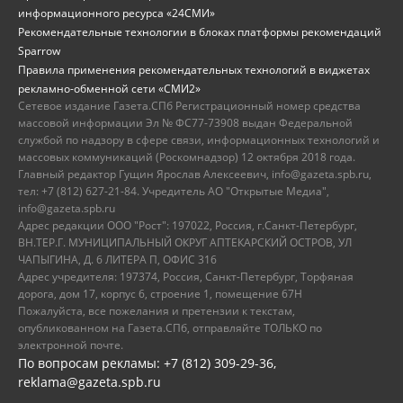
информационного ресурса «24СМИ»
Рекомендательные технологии в блоках платформы рекомендаций
Sparrow
Правила применения рекомендательных технологий в виджетах
рекламно-обменной сети «СМИ2»
Сетевое издание Газета.СПб Регистрационный номер средства
массовой информации Эл № ФС77-73908 выдан Федеральной
службой по надзору в сфере связи, информационных технологий и
массовых коммуникаций (Роскомнадзор) 12 октября 2018 года.
Главный редактор Гущин Ярослав Алексеевич, info@gazeta.spb.ru,
тел: +7 (812) 627-21-84. Учредитель АО "Открытые Медиа",
info@gazeta.spb.ru
Адрес редакции ООО "Рост": 197022, Россия, г.Санкт-Петербург,
ВН.ТЕР.Г. МУНИЦИПАЛЬНЫЙ ОКРУГ АПТЕКАРСКИЙ ОСТРОВ, УЛ
ЧАПЫГИНА, Д. 6 ЛИТЕРА П, ОФИС 316
Адрес учредителя: 197374, Россия, Санкт-Петербург, Торфяная
дорога, дом 17, корпус 6, строение 1, помещение 67Н
Пожалуйста, все пожелания и претензии к текстам,
опубликованном на Газета.СПб, отправляйте ТОЛЬКО по
электронной почте.
По вопросам рекламы: +7 (812) 309-29-36,
reklama@gazeta.spb.ru