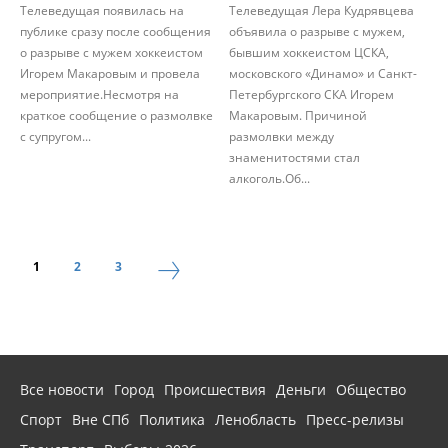
Телеведущая появилась на
Телеведущая Лера Кудрявцева
публике сразу после сообщения
объявила о разрыве с мужем,
о разрыве с мужем хоккеистом
бывшим хоккеистом ЦСКА,
Игорем Макаровым и провела
московского «Динамо» и Санкт-
мероприятие.Несмотря на
Петербургского СКА Игорем
краткое сообщение о размолвке
Макаровым. Причиной
с супругом...
размолвки между
знаменитостями стал
алкоголь.Об...
1
2
3
Все новости
Город
Происшествия
Деньги
Общество
Спорт
Вне СПб
Политика
Ленобласть
Пресс-релизы