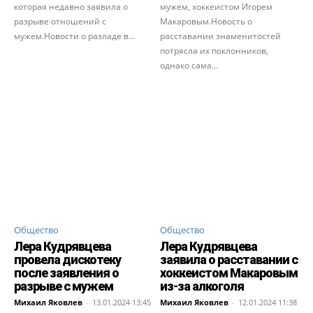
которая недавно заявила о
мужем, хоккеистом Игорем
разрыве отношений с
Макаровым.Новость о
мужем.Новости о разладе в...
расставании знаменитостей
потрясла их поклонников,
однако сама...
Общество
Общество
Лера Кудрявцева
Лера Кудрявцева
провела дискотеку
заявила о расставании с
после заявления о
хоккеистом Макаровым
разрыве с мужем
из-за алкоголя
Михаил Яковлев
-
13.01.2024 13:45
Михаил Яковлев
-
12.01.2024 11:38