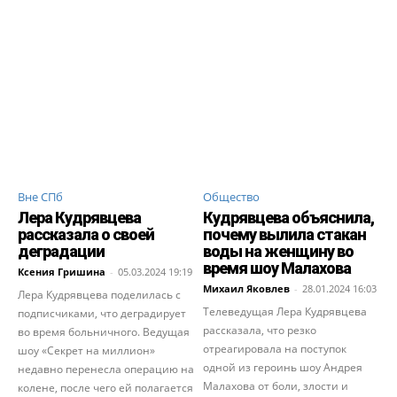
Вне СПб
Общество
Лера Кудрявцева
Кудрявцева объяснила,
рассказала о своей
почему вылила стакан
деградации
воды на женщину во
время шоу Малахова
Ксения Гришина
-
05.03.2024 19:19
Михаил Яковлев
-
28.01.2024 16:03
Лера Кудрявцева поделилась с
Телеведущая Лера Кудрявцева
подписчиками, что деградирует
рассказала, что резко
во время больничного. Ведущая
отреагировала на поступок
шоу «Секрет на миллион»
одной из героинь шоу Андрея
недавно перенесла операцию на
Малахова от боли, злости и
колене, после чего ей полагается