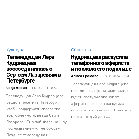
Культура
Общество
Телеведущая Лера
Кудрявцева раскусила
Кудрявцева
телефонного афериста
воссоединилась с
и послала его подальше
Сергеем Лазаревым в
Алиса Громова
-
18.08.2024 16:34
Петербурге
Телеведущая Лера Кудрявцева
Седа Авоян
-
14.10.2024 10:39
поделилась с фанатами видео,
Телеведущая Лера Кудрявцева
где ей поступил звонок от
решила посетить Петербург,
афериста – звезда раскусила
чтобы поддержать своего экс-
попытку ее обхитрить.О том, что
возлюбленного, певца Сергея
почти каждый день...
Лазарева. Она побывала на шоу
под названием «Я не боюсь».
Позднее телеведущая...