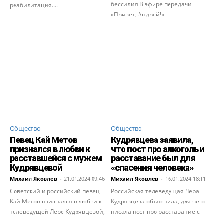
бессилия.В эфире передачи
реабилитация....
«Привет, Андрей!»...
Общество
Общество
Певец Кай Метов
Кудрявцева заявила,
признался в любви к
что пост про алкоголь и
расставшейся с мужем
расставание был для
Кудрявцевой
«спасения человека»
Михаил Яковлев
-
21.01.2024 09:46
Михаил Яковлев
-
16.01.2024 18:11
Советский и российский певец
Российская телеведущая Лера
Кай Метов признался в любви к
Кудрявцева объяснила, для чего
телеведущей Лере Кудрявцевой,
писала пост про расставание с