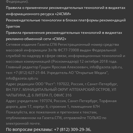
Федерации).
Правила о применении рекомендательных технологий в виджетах
информационного ресурса «24СМИ»
Рекомендательные технологии в блоках платформы рекомендаций
Sparrow
Правила применения рекомендательных технологий в виджетах
рекламно-обменной сети «СМИ2»
Сетевое издание Газета.СПб Регистрационный номер средства
массовой информации Эл № ФС77-73908 выдан Федеральной
службой по надзору в сфере связи, информационных технологий и
массовых коммуникаций (Роскомнадзор) 12 октября 2018 года.
Главный редактор Гущин Ярослав Алексеевич, info@gazeta.spb.ru,
тел: +7 (812) 627-21-84. Учредитель АО "Открытые Медиа",
info@gazeta.spb.ru
Адрес редакции ООО "Рост": 197022, Россия, г.Санкт-Петербург,
ВН.ТЕР.Г. МУНИЦИПАЛЬНЫЙ ОКРУГ АПТЕКАРСКИЙ ОСТРОВ, УЛ
ЧАПЫГИНА, Д. 6 ЛИТЕРА П, ОФИС 316
Адрес учредителя: 197374, Россия, Санкт-Петербург, Торфяная
дорога, дом 17, корпус 6, строение 1, помещение 67Н
Пожалуйста, все пожелания и претензии к текстам,
опубликованном на Газета.СПб, отправляйте ТОЛЬКО по
электронной почте.
По вопросам рекламы: +7 (812) 309-29-36,