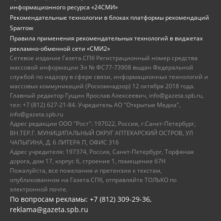
информационного ресурса «24СМИ»
Рекомендательные технологии в блоках платформы рекомендаций
Sparrow
Правила применения рекомендательных технологий в виджетах
рекламно-обменной сети «СМИ2»
Сетевое издание Газета.СПб Регистрационный номер средства
массовой информации Эл № ФС77-73908 выдан Федеральной
службой по надзору в сфере связи, информационных технологий и
массовых коммуникаций (Роскомнадзор) 12 октября 2018 года.
Главный редактор Гущин Ярослав Алексеевич, info@gazeta.spb.ru,
тел: +7 (812) 627-21-84. Учредитель АО "Открытые Медиа",
info@gazeta.spb.ru
Адрес редакции ООО "Рост": 197022, Россия, г.Санкт-Петербург,
ВН.ТЕР.Г. МУНИЦИПАЛЬНЫЙ ОКРУГ АПТЕКАРСКИЙ ОСТРОВ, УЛ
ЧАПЫГИНА, Д. 6 ЛИТЕРА П, ОФИС 316
Адрес учредителя: 197374, Россия, Санкт-Петербург, Торфяная
дорога, дом 17, корпус 6, строение 1, помещение 67Н
Пожалуйста, все пожелания и претензии к текстам,
опубликованном на Газета.СПб, отправляйте ТОЛЬКО по
электронной почте.
По вопросам рекламы: +7 (812) 309-29-36,
reklama@gazeta.spb.ru