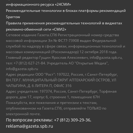
информационного ресурса «24СМИ»
Рекомендательные технологии в блоках платформы рекомендаций
Sparrow
Правила применения рекомендательных технологий в виджетах
рекламно-обменной сети «СМИ2»
Сетевое издание Газета.СПб Регистрационный номер средства
массовой информации Эл № ФС77-73908 выдан Федеральной
службой по надзору в сфере связи, информационных технологий и
массовых коммуникаций (Роскомнадзор) 12 октября 2018 года.
Главный редактор Гущин Ярослав Алексеевич, info@gazeta.spb.ru,
тел: +7 (812) 627-21-84. Учредитель АО "Открытые Медиа",
info@gazeta.spb.ru
Адрес редакции ООО "Рост": 197022, Россия, г.Санкт-Петербург,
ВН.ТЕР.Г. МУНИЦИПАЛЬНЫЙ ОКРУГ АПТЕКАРСКИЙ ОСТРОВ, УЛ
ЧАПЫГИНА, Д. 6 ЛИТЕРА П, ОФИС 316
Адрес учредителя: 197374, Россия, Санкт-Петербург, Торфяная
дорога, дом 17, корпус 6, строение 1, помещение 67Н
Пожалуйста, все пожелания и претензии к текстам,
опубликованном на Газета.СПб, отправляйте ТОЛЬКО по
электронной почте.
По вопросам рекламы: +7 (812) 309-29-36,
reklama@gazeta.spb.ru