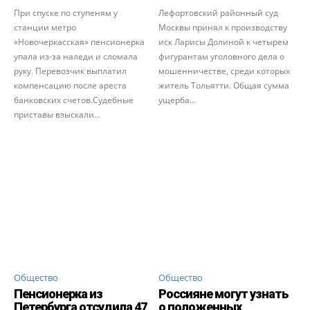
При спуске по ступеням у
Лефортовский районный суд
станции метро
Москвы принял к производству
«Новочеркасская» пенсионерка
иск Ларисы Долиной к четырем
упала из-за наледи и сломала
фигурантам уголовного дела о
руку. Перевозчик выплатил
мошенничестве, среди которых
компенсацию после ареста
житель Тольятти. Общая сумма
банковских счетов.Судебные
ущерба...
приставы взыскали...
Общество
Общество
Пенсионерка из
Россияне могут узнать
Петербурга отсудила 47
о положенных