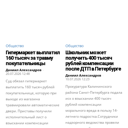
Общество
Общество
Гипермаркет выплатил
Школьник может
160 тысяч за травму
получить 400 тысяч
покупательницы
рублей компенсации
после ДТП в Петербурге
Даниил Александров
-
20.07.2026 12:48
Даниил Александров
-
10.07.2026 12:23
Суд обязал гипермаркет
Прокуратура Калининского
выплатить 160 тысяч рублей
района Санкт-Петербурга подала
покупательнице, которую при
иск о взыскании 400 тысяч
выходе из магазина
рублей компенсации
травмировали автоматические
морального вреда в пользу 14-
двери. Приставы получили
летнего подростка.Сотрудники
исполнительный лист о
надзорного ведомства провели
взыскании компенсации