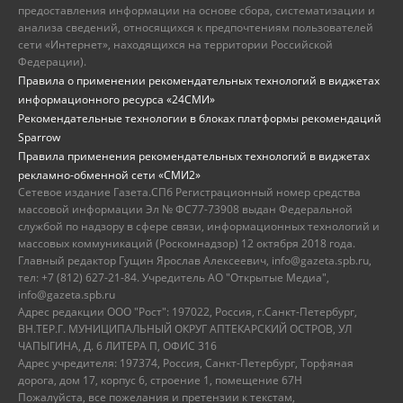
предоставления информации на основе сбора, систематизации и
анализа сведений, относящихся к предпочтениям пользователей
сети «Интернет», находящихся на территории Российской
Федерации).
Правила о применении рекомендательных технологий в виджетах
информационного ресурса «24СМИ»
Рекомендательные технологии в блоках платформы рекомендаций
Sparrow
Правила применения рекомендательных технологий в виджетах
рекламно-обменной сети «СМИ2»
Сетевое издание Газета.СПб Регистрационный номер средства
массовой информации Эл № ФС77-73908 выдан Федеральной
службой по надзору в сфере связи, информационных технологий и
массовых коммуникаций (Роскомнадзор) 12 октября 2018 года.
Главный редактор Гущин Ярослав Алексеевич, info@gazeta.spb.ru,
тел: +7 (812) 627-21-84. Учредитель АО "Открытые Медиа",
info@gazeta.spb.ru
Адрес редакции ООО "Рост": 197022, Россия, г.Санкт-Петербург,
ВН.ТЕР.Г. МУНИЦИПАЛЬНЫЙ ОКРУГ АПТЕКАРСКИЙ ОСТРОВ, УЛ
ЧАПЫГИНА, Д. 6 ЛИТЕРА П, ОФИС 316
Адрес учредителя: 197374, Россия, Санкт-Петербург, Торфяная
дорога, дом 17, корпус 6, строение 1, помещение 67Н
Пожалуйста, все пожелания и претензии к текстам,