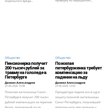
проверку по обращению...
морального вреда...
Общество
Общество
Пенсионерка получит
Пожилая
200 тысяч рублей за
петербурженка требует
травму на гололеде в
компенсацию за
Петербурге
падение на льду
Даниил Александров
-
Даниил Александров
-
25.06.2026 10:46
23.06.2026 12:02
Пожилая жительница Санкт-
Прокуратура подала иск в суд в
Петербурга получит 200 тысяч
защиту пожилой жительницы
рублей компенсации за перелом
Санкт-Петербурга, получившей
бедра, полученный из-за
перелом ноги при падении у