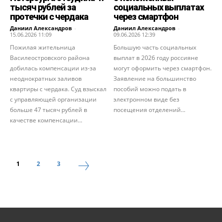
тысяч рублей за
социальных выплатах
протечки с чердака
через смартфон
Даниил Александров
-
Даниил Александров
-
15.06.2026 11:09
09.06.2026 12:39
Пожилая жительница
Большую часть социальных
Василеостровского района
выплат в 2026 году россияне
добилась компенсации из-за
могут оформить через смартфон.
неоднократных заливов
Заявление на большинство
квартиры с чердака. Суд взыскал
пособий можно подать в
с управляющей организации
электронном виде без
больше 47 тысяч рублей в
посещения отделений...
качестве компенсации...
1
2
3