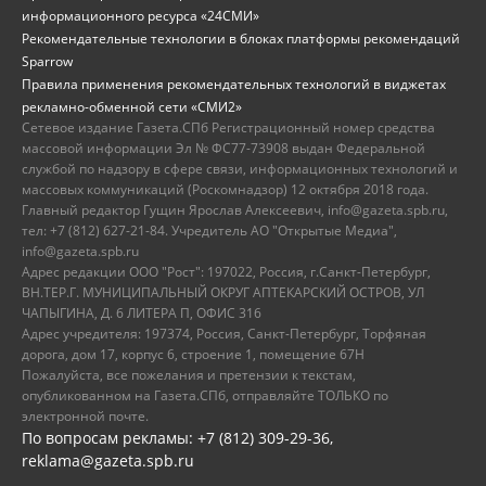
информационного ресурса «24СМИ»
Рекомендательные технологии в блоках платформы рекомендаций
Sparrow
Правила применения рекомендательных технологий в виджетах
рекламно-обменной сети «СМИ2»
Сетевое издание Газета.СПб Регистрационный номер средства
массовой информации Эл № ФС77-73908 выдан Федеральной
службой по надзору в сфере связи, информационных технологий и
массовых коммуникаций (Роскомнадзор) 12 октября 2018 года.
Главный редактор Гущин Ярослав Алексеевич, info@gazeta.spb.ru,
тел: +7 (812) 627-21-84. Учредитель АО "Открытые Медиа",
info@gazeta.spb.ru
Адрес редакции ООО "Рост": 197022, Россия, г.Санкт-Петербург,
ВН.ТЕР.Г. МУНИЦИПАЛЬНЫЙ ОКРУГ АПТЕКАРСКИЙ ОСТРОВ, УЛ
ЧАПЫГИНА, Д. 6 ЛИТЕРА П, ОФИС 316
Адрес учредителя: 197374, Россия, Санкт-Петербург, Торфяная
дорога, дом 17, корпус 6, строение 1, помещение 67Н
Пожалуйста, все пожелания и претензии к текстам,
опубликованном на Газета.СПб, отправляйте ТОЛЬКО по
электронной почте.
По вопросам рекламы: +7 (812) 309-29-36,
reklama@gazeta.spb.ru