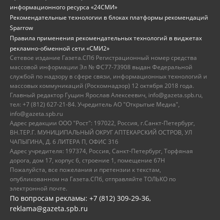
информационного ресурса «24СМИ»
Рекомендательные технологии в блоках платформы рекомендаций
Sparrow
Правила применения рекомендательных технологий в виджетах
рекламно-обменной сети «СМИ2»
Сетевое издание Газета.СПб Регистрационный номер средства
массовой информации Эл № ФС77-73908 выдан Федеральной
службой по надзору в сфере связи, информационных технологий и
массовых коммуникаций (Роскомнадзор) 12 октября 2018 года.
Главный редактор Гущин Ярослав Алексеевич, info@gazeta.spb.ru,
тел: +7 (812) 627-21-84. Учредитель АО "Открытые Медиа",
info@gazeta.spb.ru
Адрес редакции ООО "Рост": 197022, Россия, г.Санкт-Петербург,
ВН.ТЕР.Г. МУНИЦИПАЛЬНЫЙ ОКРУГ АПТЕКАРСКИЙ ОСТРОВ, УЛ
ЧАПЫГИНА, Д. 6 ЛИТЕРА П, ОФИС 316
Адрес учредителя: 197374, Россия, Санкт-Петербург, Торфяная
дорога, дом 17, корпус 6, строение 1, помещение 67Н
Пожалуйста, все пожелания и претензии к текстам,
опубликованном на Газета.СПб, отправляйте ТОЛЬКО по
электронной почте.
По вопросам рекламы: +7 (812) 309-29-36,
reklama@gazeta.spb.ru