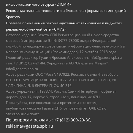
информационного ресурса «24СМИ»
Рекомендательные технологии в блоках платформы рекомендаций
Sparrow
Правила применения рекомендательных технологий в виджетах
рекламно-обменной сети «СМИ2»
Сетевое издание Газета.СПб Регистрационный номер средства
массовой информации Эл № ФС77-73908 выдан Федеральной
службой по надзору в сфере связи, информационных технологий и
массовых коммуникаций (Роскомнадзор) 12 октября 2018 года.
Главный редактор Гущин Ярослав Алексеевич, info@gazeta.spb.ru,
тел: +7 (812) 627-21-84. Учредитель АО "Открытые Медиа",
info@gazeta.spb.ru
Адрес редакции ООО "Рост": 197022, Россия, г.Санкт-Петербург,
ВН.ТЕР.Г. МУНИЦИПАЛЬНЫЙ ОКРУГ АПТЕКАРСКИЙ ОСТРОВ, УЛ
ЧАПЫГИНА, Д. 6 ЛИТЕРА П, ОФИС 316
Адрес учредителя: 197374, Россия, Санкт-Петербург, Торфяная
дорога, дом 17, корпус 6, строение 1, помещение 67Н
Пожалуйста, все пожелания и претензии к текстам,
опубликованном на Газета.СПб, отправляйте ТОЛЬКО по
электронной почте.
По вопросам рекламы: +7 (812) 309-29-36,
reklama@gazeta.spb.ru