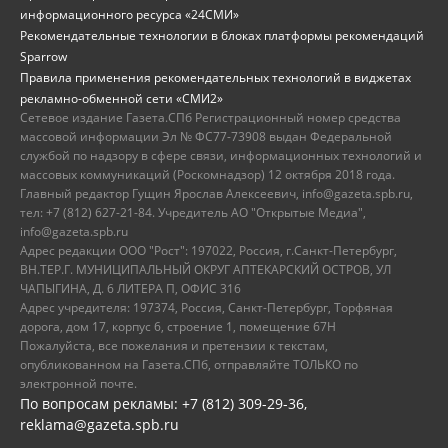
информационного ресурса «24СМИ»
Рекомендательные технологии в блоках платформы рекомендаций
Sparrow
Правила применения рекомендательных технологий в виджетах
рекламно-обменной сети «СМИ2»
Сетевое издание Газета.СПб Регистрационный номер средства
массовой информации Эл № ФС77-73908 выдан Федеральной
службой по надзору в сфере связи, информационных технологий и
массовых коммуникаций (Роскомнадзор) 12 октября 2018 года.
Главный редактор Гущин Ярослав Алексеевич, info@gazeta.spb.ru,
тел: +7 (812) 627-21-84. Учредитель АО "Открытые Медиа",
info@gazeta.spb.ru
Адрес редакции ООО "Рост": 197022, Россия, г.Санкт-Петербург,
ВН.ТЕР.Г. МУНИЦИПАЛЬНЫЙ ОКРУГ АПТЕКАРСКИЙ ОСТРОВ, УЛ
ЧАПЫГИНА, Д. 6 ЛИТЕРА П, ОФИС 316
Адрес учредителя: 197374, Россия, Санкт-Петербург, Торфяная
дорога, дом 17, корпус 6, строение 1, помещение 67Н
Пожалуйста, все пожелания и претензии к текстам,
опубликованном на Газета.СПб, отправляйте ТОЛЬКО по
электронной почте.
По вопросам рекламы: +7 (812) 309-29-36,
reklama@gazeta.spb.ru