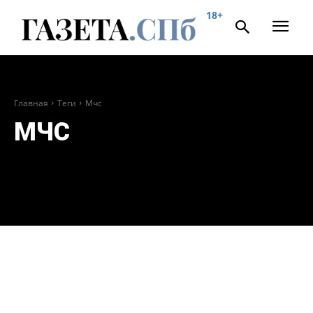
18+
Главная
Теги
Мчс
МЧС