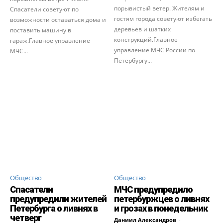
порывистый ветер. Жителям и
Спасатели советуют по
гостям города советуют избегать
возможности оставаться дома и
деревьев и шатких
поставить машину в
конструкций.Главное
гараж.Главное управление
управление МЧС России по
МЧС...
Петербургу...
Общество
Общество
Спасатели
МЧС предупредило
предупредили жителей
петербуржцев о ливнях
Петербурга о ливнях в
и грозах в понедельник
четверг
Даниил Александров
-