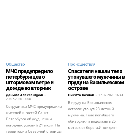
Общество
Происшествия
МЧС предупредило
Спасатели нашли тело
петербуржцев о
утонувшего мужчины в
штормовом ветре и
пруду на Васильевском
дожде во вторник
острове
Даниил Александров
-
Никита Козлов
-
17.07.2026 16:41
20.07.2026 14:00
В пруду на Васильевском
Сотрудники МЧС предупредили
острове утонул 23-летний
жителей и гостей Санкт-
мужчина. Тело погибшего
Петербурга об ухудшении
обнаружили водолазы в 25
погодных условий 21 июля. На
метрах от берега.Инцидент
территории Северной столицы