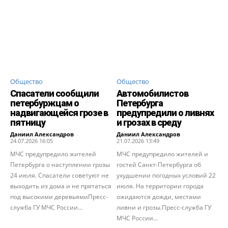
Общество
Общество
Спасатели сообщили
Автомобилистов
петербуржцам о
Петербурга
надвигающейся грозе в
предупредили о ливнях
пятницу
и грозах в среду
Даниил Александров
-
Даниил Александров
-
24.07.2026 16:05
21.07.2026 13:49
МЧС предупредило жителей
МЧС предупредило жителей и
Петербурга о наступлении грозы
гостей Санкт-Петербурга об
24 июля. Спасатели советуют не
ухудшении погодных условий 22
выходить из дома и не прятаться
июля. На территории города
под высокими деревьямиПресс-
ожидаются дожди, местами
служба ГУ МЧС России...
ливни и грозы.Пресс-служба ГУ
МЧС России...