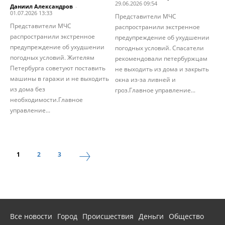
29.06.2026 09:54
Даниил Александров
-
01.07.2026 13:33
Представители МЧС
Представители МЧС
распространили экстренное
распространили экстренное
предупреждение об ухудшении
предупреждение об ухудшении
погодных условий. Спасатели
погодных условий. Жителям
рекомендовали петербуржцам
Петербурга советуют поставить
не выходить из дома и закрыть
машины в гаражи и не выходить
окна из-за ливней и
из дома без
гроз.Главное управление...
необходимости.Главное
управление...
1
2
3
Все новости
Город
Происшествия
Деньги
Общество