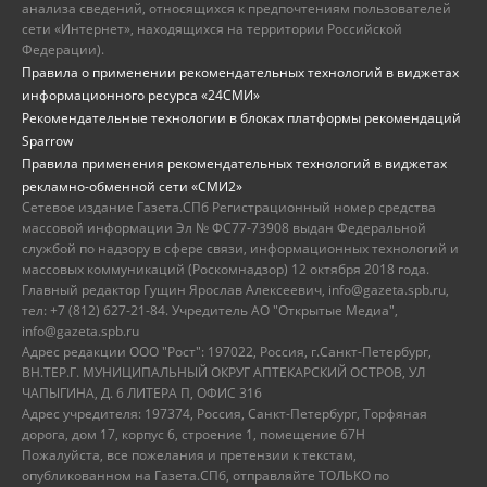
анализа сведений, относящихся к предпочтениям пользователей
сети «Интернет», находящихся на территории Российской
Федерации).
Правила о применении рекомендательных технологий в виджетах
информационного ресурса «24СМИ»
Рекомендательные технологии в блоках платформы рекомендаций
Sparrow
Правила применения рекомендательных технологий в виджетах
рекламно-обменной сети «СМИ2»
Сетевое издание Газета.СПб Регистрационный номер средства
массовой информации Эл № ФС77-73908 выдан Федеральной
службой по надзору в сфере связи, информационных технологий и
массовых коммуникаций (Роскомнадзор) 12 октября 2018 года.
Главный редактор Гущин Ярослав Алексеевич, info@gazeta.spb.ru,
тел: +7 (812) 627-21-84. Учредитель АО "Открытые Медиа",
info@gazeta.spb.ru
Адрес редакции ООО "Рост": 197022, Россия, г.Санкт-Петербург,
ВН.ТЕР.Г. МУНИЦИПАЛЬНЫЙ ОКРУГ АПТЕКАРСКИЙ ОСТРОВ, УЛ
ЧАПЫГИНА, Д. 6 ЛИТЕРА П, ОФИС 316
Адрес учредителя: 197374, Россия, Санкт-Петербург, Торфяная
дорога, дом 17, корпус 6, строение 1, помещение 67Н
Пожалуйста, все пожелания и претензии к текстам,
опубликованном на Газета.СПб, отправляйте ТОЛЬКО по