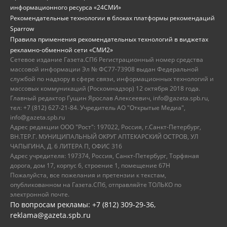
информационного ресурса «24СМИ»
Рекомендательные технологии в блоках платформы рекомендаций
Sparrow
Правила применения рекомендательных технологий в виджетах
рекламно-обменной сети «СМИ2»
Сетевое издание Газета.СПб Регистрационный номер средства
массовой информации Эл № ФС77-73908 выдан Федеральной
службой по надзору в сфере связи, информационных технологий и
массовых коммуникаций (Роскомнадзор) 12 октября 2018 года.
Главный редактор Гущин Ярослав Алексеевич, info@gazeta.spb.ru,
тел: +7 (812) 627-21-84. Учредитель АО "Открытые Медиа",
info@gazeta.spb.ru
Адрес редакции ООО "Рост": 197022, Россия, г.Санкт-Петербург,
ВН.ТЕР.Г. МУНИЦИПАЛЬНЫЙ ОКРУГ АПТЕКАРСКИЙ ОСТРОВ, УЛ
ЧАПЫГИНА, Д. 6 ЛИТЕРА П, ОФИС 316
Адрес учредителя: 197374, Россия, Санкт-Петербург, Торфяная
дорога, дом 17, корпус 6, строение 1, помещение 67Н
Пожалуйста, все пожелания и претензии к текстам,
опубликованном на Газета.СПб, отправляйте ТОЛЬКО по
электронной почте.
По вопросам рекламы: +7 (812) 309-29-36,
reklama@gazeta.spb.ru