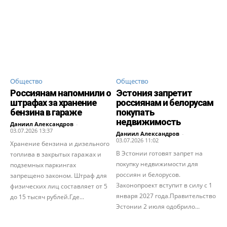
Общество
Общество
Россиянам напомнили о
Эстония запретит
штрафах за хранение
россиянам и белорусам
бензина в гараже
покупать
недвижимость
Даниил Александров
-
03.07.2026 13:37
Даниил Александров
-
03.07.2026 11:02
Хранение бензина и дизельного
В Эстонии готовят запрет на
топлива в закрытых гаражах и
покупку недвижимости для
подземных паркингах
россиян и белорусов.
запрещено законом. Штраф для
Законопроект вступит в силу с 1
физических лиц составляет от 5
января 2027 года.Правительство
до 15 тысяч рублей.Где...
Эстонии 2 июля одобрило...