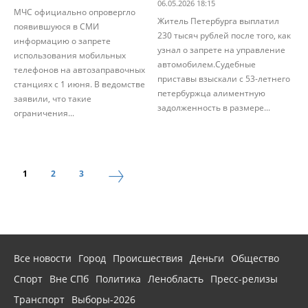
06.05.2026 18:15
МЧС официально опровергло
Житель Петербурга выплатил
появившуюся в СМИ
230 тысяч рублей после того, как
информацию о запрете
узнал о запрете на управление
использования мобильных
автомобилем.Судебные
телефонов на автозаправочных
приставы взыскали с 53-летнего
станциях с 1 июня. В ведомстве
петербуржца алиментную
заявили, что такие
задолженность в размере...
ограничения...
1
2
3
Все новости
Город
Происшествия
Деньги
Общество
Спорт
Вне СПб
Политика
Ленобласть
Пресс-релизы
Транспорт
Выборы-2026