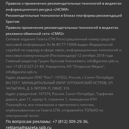
Правила о применении рекомендательных технологий в виджетах
информационного ресурса «24СМИ»
Рекомендательные технологии в блоках платформы рекомендаций
Sparrow
Правила применения рекомендательных технологий в виджетах
рекламно-обменной сети «СМИ2»
Сетевое издание Газета.СПб Регистрационный номер средства
массовой информации Эл № ФС77-73908 выдан Федеральной
службой по надзору в сфере связи, информационных технологий и
массовых коммуникаций (Роскомнадзор) 12 октября 2018 года.
Главный редактор Гущин Ярослав Алексеевич, info@gazeta.spb.ru,
тел: +7 (812) 627-21-84. Учредитель АО "Открытые Медиа",
info@gazeta.spb.ru
Адрес редакции ООО "Рост": 197022, Россия, г.Санкт-Петербург,
ВН.ТЕР.Г. МУНИЦИПАЛЬНЫЙ ОКРУГ АПТЕКАРСКИЙ ОСТРОВ, УЛ
ЧАПЫГИНА, Д. 6 ЛИТЕРА П, ОФИС 316
Адрес учредителя: 197374, Россия, Санкт-Петербург, Торфяная
дорога, дом 17, корпус 6, строение 1, помещение 67Н
Пожалуйста, все пожелания и претензии к текстам,
опубликованном на Газета.СПб, отправляйте ТОЛЬКО по
электронной почте.
По вопросам рекламы: +7 (812) 309-29-36,
reklama@gazeta.spb.ru