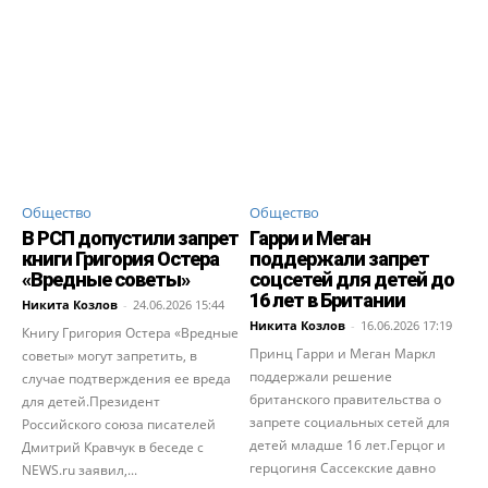
Общество
Общество
В РСП допустили запрет
Гарри и Меган
книги Григория Остера
поддержали запрет
«Вредные советы»
соцсетей для детей до
16 лет в Британии
Никита Козлов
-
24.06.2026 15:44
Никита Козлов
-
16.06.2026 17:19
Книгу Григория Остера «Вредные
Принц Гарри и Меган Маркл
советы» могут запретить, в
поддержали решение
случае подтверждения ее вреда
британского правительства о
для детей.Президент
запрете социальных сетей для
Российского союза писателей
детей младше 16 лет.Герцог и
Дмитрий Кравчук в беседе с
герцогиня Сассекские давно
NEWS.ru заявил,...