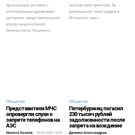
организации за связи с
последствий прилетов. За
иностранными духовными
размещение таких кадров в
центрами, представляющими
Интернете ждет...
угрозу национальной
безопасности. Решение...
Общество
Общество
Представители МЧС
Петербуржец погасил
опровергли слухи о
230 тысяч рублей
запрете телефонов на
задолженности после
АЗС
запрета на вождение
Никита Козлов
-
29.05.2026 14:55
Даниил Александров
-