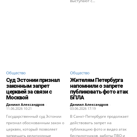
выступают с...
Общество
Общество
Суд Эстонии признал
Жителям Петербурга
законным запрет
напомнили о запрете
церквей за связи с
публиковать фото атак
Москвой
БПЛА
Даниил Александров
-
Даниил Александров
-
11.06.2026 10:21
03.06.2026 17:19
Государственный суд Эстонии
В Санкт-Петербурге продолжает
признал обоснованным закон о
действовать запрет на
церквях, который позволяет
публикацию фото и видео атак
запрещать религиозные
беспилотников, работы ПВО и