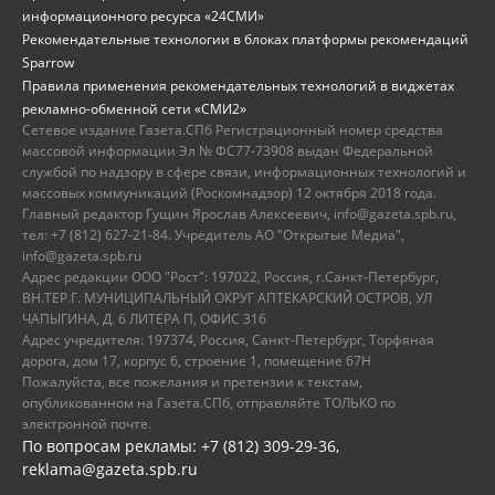
информационного ресурса «24СМИ»
Рекомендательные технологии в блоках платформы рекомендаций
Sparrow
Правила применения рекомендательных технологий в виджетах
рекламно-обменной сети «СМИ2»
Сетевое издание Газета.СПб Регистрационный номер средства
массовой информации Эл № ФС77-73908 выдан Федеральной
службой по надзору в сфере связи, информационных технологий и
массовых коммуникаций (Роскомнадзор) 12 октября 2018 года.
Главный редактор Гущин Ярослав Алексеевич, info@gazeta.spb.ru,
тел: +7 (812) 627-21-84. Учредитель АО "Открытые Медиа",
info@gazeta.spb.ru
Адрес редакции ООО "Рост": 197022, Россия, г.Санкт-Петербург,
ВН.ТЕР.Г. МУНИЦИПАЛЬНЫЙ ОКРУГ АПТЕКАРСКИЙ ОСТРОВ, УЛ
ЧАПЫГИНА, Д. 6 ЛИТЕРА П, ОФИС 316
Адрес учредителя: 197374, Россия, Санкт-Петербург, Торфяная
дорога, дом 17, корпус 6, строение 1, помещение 67Н
Пожалуйста, все пожелания и претензии к текстам,
опубликованном на Газета.СПб, отправляйте ТОЛЬКО по
электронной почте.
По вопросам рекламы: +7 (812) 309-29-36,
reklama@gazeta.spb.ru