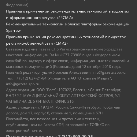
Федерации).
Правила о применении рекомендательных технологий в виджетах
информационного ресурса «24СМИ»
Рекомендательные технологии в блоках платформы рекомендаций
Sparrow
Правила применения рекомендательных технологий в виджетах
рекламно-обменной сети «СМИ2»
Сетевое издание Газета.СПб Регистрационный номер средства
массовой информации Эл № ФС77-73908 выдан Федеральной
службой по надзору в сфере связи, информационных технологий и
массовых коммуникаций (Роскомнадзор) 12 октября 2018 года.
Главный редактор Гущин Ярослав Алексеевич, info@gazeta.spb.ru,
тел: +7 (812) 627-21-84. Учредитель АО "Открытые Медиа",
info@gazeta.spb.ru
Адрес редакции ООО "Рост": 197022, Россия, г.Санкт-Петербург,
ВН.ТЕР.Г. МУНИЦИПАЛЬНЫЙ ОКРУГ АПТЕКАРСКИЙ ОСТРОВ, УЛ
ЧАПЫГИНА, Д. 6 ЛИТЕРА П, ОФИС 316
Адрес учредителя: 197374, Россия, Санкт-Петербург, Торфяная
дорога, дом 17, корпус 6, строение 1, помещение 67Н
Пожалуйста, все пожелания и претензии к текстам,
опубликованном на Газета.СПб, отправляйте ТОЛЬКО по
электронной почте.
По вопросам рекламы: +7 (812) 309-29-36,