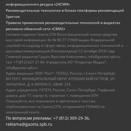
информационного ресурса «24СМИ»
Рекомендательные технологии в блоках платформы рекомендаций
Sparrow
Правила применения рекомендательных технологий в виджетах
рекламно-обменной сети «СМИ2»
Сетевое издание Газета.СПб Регистрационный номер средства
массовой информации Эл № ФС77-73908 выдан Федеральной
службой по надзору в сфере связи, информационных технологий и
массовых коммуникаций (Роскомнадзор) 12 октября 2018 года.
Главный редактор Гущин Ярослав Алексеевич, info@gazeta.spb.ru,
тел: +7 (812) 627-21-84. Учредитель АО "Открытые Медиа",
info@gazeta.spb.ru
Адрес редакции ООО "Рост": 197022, Россия, г.Санкт-Петербург,
ВН.ТЕР.Г. МУНИЦИПАЛЬНЫЙ ОКРУГ АПТЕКАРСКИЙ ОСТРОВ, УЛ
ЧАПЫГИНА, Д. 6 ЛИТЕРА П, ОФИС 316
Адрес учредителя: 197374, Россия, Санкт-Петербург, Торфяная
дорога, дом 17, корпус 6, строение 1, помещение 67Н
Пожалуйста, все пожелания и претензии к текстам,
опубликованном на Газета.СПб, отправляйте ТОЛЬКО по
электронной почте.
По вопросам рекламы: +7 (812) 309-29-36,
reklama@gazeta.spb.ru