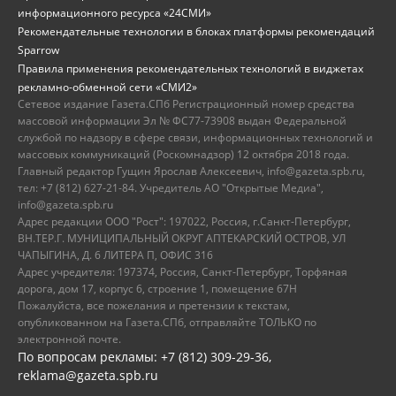
информационного ресурса «24СМИ»
Рекомендательные технологии в блоках платформы рекомендаций
Sparrow
Правила применения рекомендательных технологий в виджетах
рекламно-обменной сети «СМИ2»
Сетевое издание Газета.СПб Регистрационный номер средства
массовой информации Эл № ФС77-73908 выдан Федеральной
службой по надзору в сфере связи, информационных технологий и
массовых коммуникаций (Роскомнадзор) 12 октября 2018 года.
Главный редактор Гущин Ярослав Алексеевич, info@gazeta.spb.ru,
тел: +7 (812) 627-21-84. Учредитель АО "Открытые Медиа",
info@gazeta.spb.ru
Адрес редакции ООО "Рост": 197022, Россия, г.Санкт-Петербург,
ВН.ТЕР.Г. МУНИЦИПАЛЬНЫЙ ОКРУГ АПТЕКАРСКИЙ ОСТРОВ, УЛ
ЧАПЫГИНА, Д. 6 ЛИТЕРА П, ОФИС 316
Адрес учредителя: 197374, Россия, Санкт-Петербург, Торфяная
дорога, дом 17, корпус 6, строение 1, помещение 67Н
Пожалуйста, все пожелания и претензии к текстам,
опубликованном на Газета.СПб, отправляйте ТОЛЬКО по
электронной почте.
По вопросам рекламы: +7 (812) 309-29-36,
reklama@gazeta.spb.ru