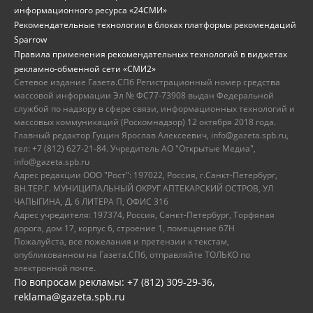
информационного ресурса «24СМИ»
Рекомендательные технологии в блоках платформы рекомендаций
Sparrow
Правила применения рекомендательных технологий в виджетах
рекламно-обменной сети «СМИ2»
Сетевое издание Газета.СПб Регистрационный номер средства
массовой информации Эл № ФС77-73908 выдан Федеральной
службой по надзору в сфере связи, информационных технологий и
массовых коммуникаций (Роскомнадзор) 12 октября 2018 года.
Главный редактор Гущин Ярослав Алексеевич, info@gazeta.spb.ru,
тел: +7 (812) 627-21-84. Учредитель АО "Открытые Медиа",
info@gazeta.spb.ru
Адрес редакции ООО "Рост": 197022, Россия, г.Санкт-Петербург,
ВН.ТЕР.Г. МУНИЦИПАЛЬНЫЙ ОКРУГ АПТЕКАРСКИЙ ОСТРОВ, УЛ
ЧАПЫГИНА, Д. 6 ЛИТЕРА П, ОФИС 316
Адрес учредителя: 197374, Россия, Санкт-Петербург, Торфяная
дорога, дом 17, корпус 6, строение 1, помещение 67Н
Пожалуйста, все пожелания и претензии к текстам,
опубликованном на Газета.СПб, отправляйте ТОЛЬКО по
электронной почте.
По вопросам рекламы: +7 (812) 309-29-36,
reklama@gazeta.spb.ru