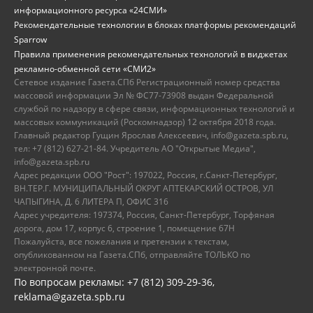
информационного ресурса «24СМИ»
Рекомендательные технологии в блоках платформы рекомендаций
Sparrow
Правила применения рекомендательных технологий в виджетах
рекламно-обменной сети «СМИ2»
Сетевое издание Газета.СПб Регистрационный номер средства
массовой информации Эл № ФС77-73908 выдан Федеральной
службой по надзору в сфере связи, информационных технологий и
массовых коммуникаций (Роскомнадзор) 12 октября 2018 года.
Главный редактор Гущин Ярослав Алексеевич, info@gazeta.spb.ru,
тел: +7 (812) 627-21-84. Учредитель АО "Открытые Медиа",
info@gazeta.spb.ru
Адрес редакции ООО "Рост": 197022, Россия, г.Санкт-Петербург,
ВН.ТЕР.Г. МУНИЦИПАЛЬНЫЙ ОКРУГ АПТЕКАРСКИЙ ОСТРОВ, УЛ
ЧАПЫГИНА, Д. 6 ЛИТЕРА П, ОФИС 316
Адрес учредителя: 197374, Россия, Санкт-Петербург, Торфяная
дорога, дом 17, корпус 6, строение 1, помещение 67Н
Пожалуйста, все пожелания и претензии к текстам,
опубликованном на Газета.СПб, отправляйте ТОЛЬКО по
электронной почте.
По вопросам рекламы: +7 (812) 309-29-36,
reklama@gazeta.spb.ru