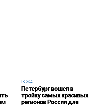
Город
Петербург вошел в
ять
тройку самых красивых
ам
регионов России для