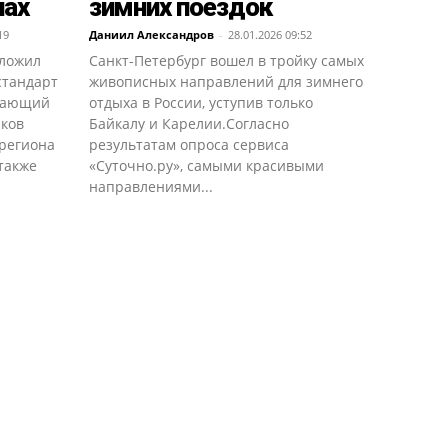
нах
зимних поездок
19
Даниил Александров
-
28.01.2026 09:52
дложил
Санкт-Петербург вошел в тройку самых
стандарт
живописных направлений для зимнего
ивающий
отдыха в России, уступив только
иков
Байкалу и Карелии.Согласно
региона
результатам опроса сервиса
также
«Суточно.ру», самыми красивыми
направлениями...