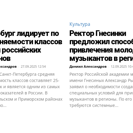
Культура
бург лидирует по
Ректор Гнесинки
няемости классов
предложил спосо
 российских
привлечения мол
нов
музыкантов в рег
ександров
-
27.09.2025 12:54
Даниил Александров
-
12.09.2025 10:
Санкт-Петербурга средняя
Ректор Российской академии 
ость классов составляет 25-
имени Гнесиных Александр Р
к и является одним из самых
заявил о необходимости созд
оказателей в России. В
специальных условий для пр
льском и Приморском районах
музыкантов в регионы. По его
о...
требуются системные...