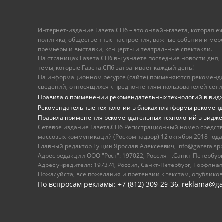
Интернет-издание Газета.СПб – это онлайн-газета, которая 
политика, общественные настроения, важные события и меропр
премьеры и выставки, концерты и театральные спектакли.
На страницах Газета.СПб вы узнаете последние новости дня, к
темы, которые Газета.СПб затрагивает каждый день!
На информационном ресурсе (сайте) применяются рекоменд
сведений, относящихся к предпочтениям пользователей сети
Правила о применении рекомендательных технологий в вид
Рекомендательные технологии в блоках платформы рекомен
Правила применения рекомендательных технологий в видже
Сетевое издание Газета.СПб Регистрационный номер средст
массовых коммуникаций (Роскомнадзор) 12 октября 2018 года
Главный редактор Гущин Ярослав Алексеевич, info@gazeta.spb.r
Адрес редакции ООО "Рост": 197022, Россия, г.Санкт-Петер
Адрес учредителя: 197374, Россия, Санкт-Петербург, Торфяная
Пожалуйста, все пожелания и претензии к текстам, опублико
По вопросам рекламы: +7 (812) 309-29-36,
reklama@ga