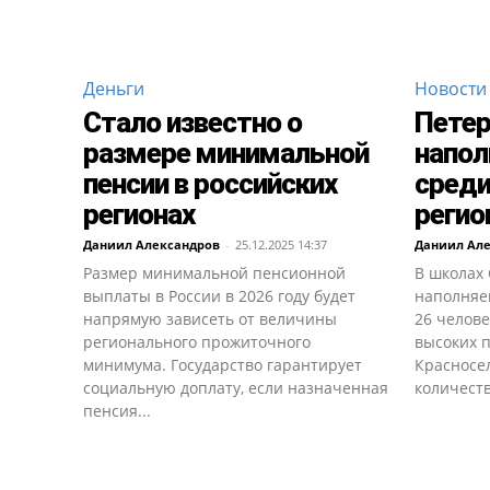
Деньги
Новости
Стало известно о
Петер
размере минимальной
напол
пенсии в российских
среди
регионах
регио
Даниил Александров
-
25.12.2025 14:37
Даниил Ал
Размер минимальной пенсионной
В школах 
выплаты в России в 2026 году будет
наполняем
напрямую зависеть от величины
26 челове
регионального прожиточного
высоких п
минимума. Государство гарантирует
Красносе
социальную доплату, если назначенная
количеств
пенсия...