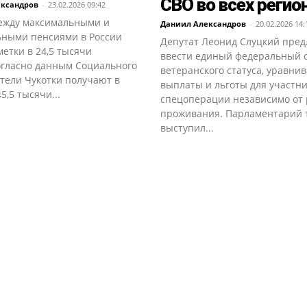
СВО во всех регио
ександров
-
23.02.2026 09:42
ежду максимальными и
Даниил Александров
-
20.02.2026 14:
ными пенсиями в России
Депутат Леонид Слуцкий пре
метки в 24,5 тысячи
ввести единый федеральный 
огласно данным Социального
ветеранского статуса, уравн
тели Чукотки получают в
выплаты и льготы для участн
5,5 тысячи...
спецоперации независимо от 
проживания. Парламентарий 
выступил...