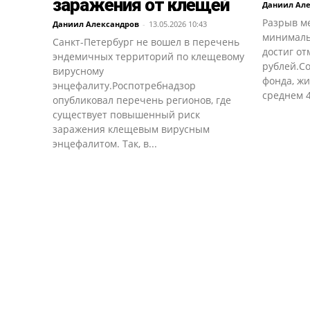
заражения от клещей
Даниил Ал
Разрыв м
Даниил Александров
-
13.05.2026 10:43
минималь
Санкт-Петербург не вошел в перечень
достиг от
эндемичных территорий по клещевому
рублей.С
вирусному
фонда, жи
энцефалиту.Роспотребнадзор
среднем 4
опубликовал перечень регионов, где
существует повышенный риск
заражения клещевым вирусным
энцефалитом. Так, в...