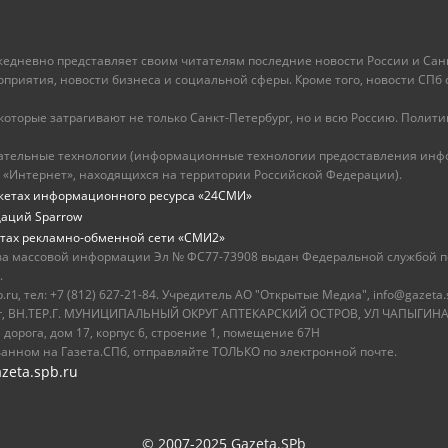
ежедневно представляет своим читателям последние новости России и Санк
иятия, новости бизнеса и социальной сферы. Кроме того, новости СПб сег
оторые затрагивают не только Санкт-Петербург, но и всю Россию. Политика
ательные технологии (информационные технологии предоставления инфо
 «Интернет», находящихся на территории Российской Федерации).
жетах информационного ресурса «24СМИ»
даций Sparrow
тах рекламно-обменной сети «СМИ2»
ва массовой информации Эл № ФС77-73908 выдан Федеральной службой по
.
u, тел: +7 (812) 627-21-84. Учредитель АО "Открытые Медиа", info@gazeta.
бург, ВН.ТЕР.Г. МУНИЦИПАЛЬНЫЙ ОКРУГ АПТЕКАРСКИЙ ОСТРОВ, УЛ ЧАПЫГИНА,
 дорога, дом 17, корпус 6, строение 1, помещение 67Н
ванном на Газета.СПб, отправляйте ТОЛЬКО по электронной почте.
zeta.spb.ru
© 2007-2025 Gazeta.SPb