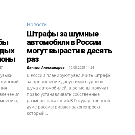
Новости
Штрафы за шумные
бы
автомобили в России
одых
могут вырасти в десять
ионы
раз
47
Даниил Александров
-
10.08.2025 14:24
музыки
В России планируют увеличить штрафы
ыжинский
за превышение допустимого уровня
ания
шума автомобилей, а регионы получат
ивлечения
право устанавливать собственные
 мнению,
размеры наказаний.В Государственной
думе рассматривают законопроект,
который...