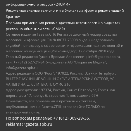
информационного ресурса «24СМИ»
Рекомендательные технологии в блоках платформы рекомендаций
Sparrow
Правила применения рекомендательных технологий в виджетах
рекламно-обменной сети «СМИ2»
Сетевое издание Газета.СПб Регистрационный номер средства
массовой информации Эл № ФС77-73908 выдан Федеральной
службой по надзору в сфере связи, информационных технологий и
массовых коммуникаций (Роскомнадзор) 12 октября 2018 года.
Главный редактор Гущин Ярослав Алексеевич, info@gazeta.spb.ru,
тел: +7 (812) 627-21-84. Учредитель АО "Открытые Медиа",
info@gazeta.spb.ru
Адрес редакции ООО "Рост": 197022, Россия, г.Санкт-Петербург,
ВН.ТЕР.Г. МУНИЦИПАЛЬНЫЙ ОКРУГ АПТЕКАРСКИЙ ОСТРОВ, УЛ
ЧАПЫГИНА, Д. 6 ЛИТЕРА П, ОФИС 316
Адрес учредителя: 197374, Россия, Санкт-Петербург, Торфяная
дорога, дом 17, корпус 6, строение 1, помещение 67Н
Пожалуйста, все пожелания и претензии к текстам,
опубликованном на Газета.СПб, отправляйте ТОЛЬКО по
электронной почте.
По вопросам рекламы: +7 (812) 309-29-36,
reklama@gazeta.spb.ru