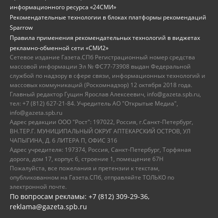
информационного ресурса «24СМИ»
Рекомендательные технологии в блоках платформы рекомендаций
Sparrow
Правила применения рекомендательных технологий в виджетах
рекламно-обменной сети «СМИ2»
Сетевое издание Газета.СПб Регистрационный номер средства
массовой информации Эл № ФС77-73908 выдан Федеральной
службой по надзору в сфере связи, информационных технологий и
массовых коммуникаций (Роскомнадзор) 12 октября 2018 года.
Главный редактор Гущин Ярослав Алексеевич, info@gazeta.spb.ru,
тел: +7 (812) 627-21-84. Учредитель АО "Открытые Медиа",
info@gazeta.spb.ru
Адрес редакции ООО "Рост": 197022, Россия, г.Санкт-Петербург,
ВН.ТЕР.Г. МУНИЦИПАЛЬНЫЙ ОКРУГ АПТЕКАРСКИЙ ОСТРОВ, УЛ
ЧАПЫГИНА, Д. 6 ЛИТЕРА П, ОФИС 316
Адрес учредителя: 197374, Россия, Санкт-Петербург, Торфяная
дорога, дом 17, корпус 6, строение 1, помещение 67Н
Пожалуйста, все пожелания и претензии к текстам,
опубликованном на Газета.СПб, отправляйте ТОЛЬКО по
электронной почте.
По вопросам рекламы: +7 (812) 309-29-36,
reklama@gazeta.spb.ru