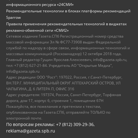
информационного ресурса «24СМИ»
Рекомендательные технологии в блоках платформы рекомендаций
Sparrow
Правила применения рекомендательных технологий в виджетах
рекламно-обменной сети «СМИ2»
Сетевое издание Газета.СПб Регистрационный номер средства
массовой информации Эл № ФС77-73908 выдан Федеральной
службой по надзору в сфере связи, информационных технологий и
массовых коммуникаций (Роскомнадзор) 12 октября 2018 года.
Главный редактор Гущин Ярослав Алексеевич, info@gazeta.spb.ru,
тел: +7 (812) 627-21-84. Учредитель АО "Открытые Медиа",
info@gazeta.spb.ru
Адрес редакции ООО "Рост": 197022, Россия, г.Санкт-Петербург,
ВН.ТЕР.Г. МУНИЦИПАЛЬНЫЙ ОКРУГ АПТЕКАРСКИЙ ОСТРОВ, УЛ
ЧАПЫГИНА, Д. 6 ЛИТЕРА П, ОФИС 316
Адрес учредителя: 197374, Россия, Санкт-Петербург, Торфяная
дорога, дом 17, корпус 6, строение 1, помещение 67Н
Пожалуйста, все пожелания и претензии к текстам,
опубликованном на Газета.СПб, отправляйте ТОЛЬКО по
электронной почте.
По вопросам рекламы: +7 (812) 309-29-36,
reklama@gazeta.spb.ru