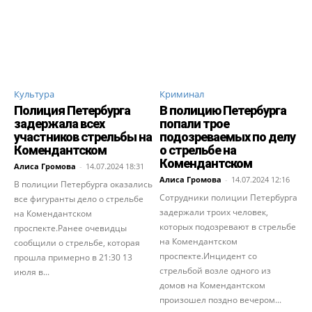
Культура
Криминал
Полиция Петербурга
В полицию Петербурга
задержала всех
попали трое
участников стрельбы на
подозреваемых по делу
Комендантском
о стрельбе на
Комендантском
Алиса Громова
-
14.07.2024 18:31
Алиса Громова
-
14.07.2024 12:16
В полиции Петербурга оказались
Сотрудники полиции Петербурга
все фигуранты дело о стрельбе
задержали троих человек,
на Комендантском
которых подозревают в стрельбе
проспекте.Ранее очевидцы
на Комендантском
сообщили о стрельбе, которая
проспекте.Инцидент со
прошла примерно в 21:30 13
стрельбой возле одного из
июля в...
домов на Комендантском
произошел поздно вечером...