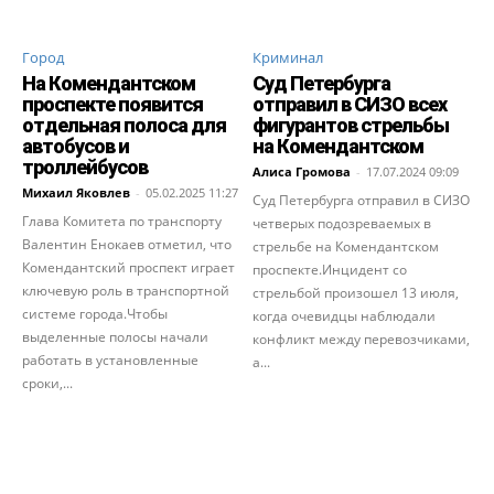
Город
Криминал
На Комендантском
Суд Петербурга
проспекте появится
отправил в СИЗО всех
отдельная полоса для
фигурантов стрельбы
автобусов и
на Комендантском
троллейбусов
Алиса Громова
-
17.07.2024 09:09
Михаил Яковлев
-
05.02.2025 11:27
Суд Петербурга отправил в СИЗО
Глава Комитета по транспорту
четверых подозреваемых в
Валентин Енокаев отметил, что
стрельбе на Комендантском
Комендантский проспект играет
проспекте.Инцидент со
ключевую роль в транспортной
стрельбой произошел 13 июля,
системе города.Чтобы
когда очевидцы наблюдали
выделенные полосы начали
конфликт между перевозчиками,
работать в установленные
а...
сроки,...