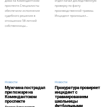
дома на Комендантском
отдел начал доследственную
проспекте.Специалисты
проверку по факту
обеспечили исполнение
производственной травмы.
судебного решения в
Инцидент произошел...
отношении 58-летней
собственницы...
Новости
Новости
Мужчина пострадал
Прокуратура проверяет
при пожаре на
инцидент с
Комендантском
травмированием
проспекте
школьницы
футбольными
Даниил Александров
-