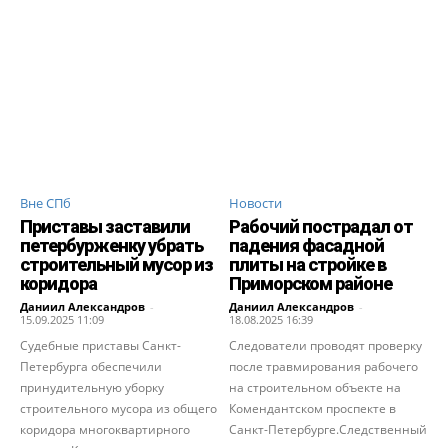
Вне СПб
Новости
Приставы заставили
Рабочий пострадал от
петербурженку убрать
падения фасадной
строительный мусор из
плиты на стройке в
коридора
Приморском районе
Даниил Александров
-
Даниил Александров
-
15.09.2025 11:09
18.08.2025 16:39
Судебные приставы Санкт-
Следователи проводят проверку
Петербурга обеспечили
после травмирования рабочего
принудительную уборку
на строительном объекте на
строительного мусора из общего
Комендантском проспекте в
коридора многоквартирного
Санкт-Петербурге.Следственный