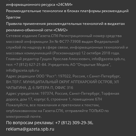
информационного ресурса «24СМИ»
Рекомендательные технологии в блоках платформы рекомендаций
Sparrow
Правила применения рекомендательных технологий в виджетах
рекламно-обменной сети «СМИ2»
Сетевое издание Газета.СПб Регистрационный номер средства
массовой информации Эл № ФС77-73908 выдан Федеральной
службой по надзору в сфере связи, информационных технологий и
массовых коммуникаций (Роскомнадзор) 12 октября 2018 года.
Главный редактор Гущин Ярослав Алексеевич, info@gazeta.spb.ru,
тел: +7 (812) 627-21-84. Учредитель АО "Открытые Медиа",
info@gazeta.spb.ru
Адрес редакции ООО "Рост": 197022, Россия, г.Санкт-Петербург,
ВН.ТЕР.Г. МУНИЦИПАЛЬНЫЙ ОКРУГ АПТЕКАРСКИЙ ОСТРОВ, УЛ
ЧАПЫГИНА, Д. 6 ЛИТЕРА П, ОФИС 316
Адрес учредителя: 197374, Россия, Санкт-Петербург, Торфяная
дорога, дом 17, корпус 6, строение 1, помещение 67Н
Пожалуйста, все пожелания и претензии к текстам,
опубликованном на Газета.СПб, отправляйте ТОЛЬКО по
электронной почте.
По вопросам рекламы: +7 (812) 309-29-36,
reklama@gazeta.spb.ru