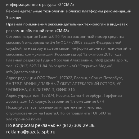
информационного ресурса «24СМИ»
Рекомендательные технологии в блоках платформы рекомендаций
Sparrow
Правила применения рекомендательных технологий в виджетах
рекламно-обменной сети «СМИ2»
Сетевое издание Газета.СПб Регистрационный номер средства
массовой информации Эл № ФС77-73908 выдан Федеральной
службой по надзору в сфере связи, информационных технологий и
массовых коммуникаций (Роскомнадзор) 12 октября 2018 года.
Главный редактор Гущин Ярослав Алексеевич, info@gazeta.spb.ru,
тел: +7 (812) 627-21-84. Учредитель АО "Открытые Медиа",
info@gazeta.spb.ru
Адрес редакции ООО "Рост": 197022, Россия, г.Санкт-Петербург,
ВН.ТЕР.Г. МУНИЦИПАЛЬНЫЙ ОКРУГ АПТЕКАРСКИЙ ОСТРОВ, УЛ
ЧАПЫГИНА, Д. 6 ЛИТЕРА П, ОФИС 316
Адрес учредителя: 197374, Россия, Санкт-Петербург, Торфяная
дорога, дом 17, корпус 6, строение 1, помещение 67Н
Пожалуйста, все пожелания и претензии к текстам,
опубликованном на Газета.СПб, отправляйте ТОЛЬКО по
электронной почте.
По вопросам рекламы: +7 (812) 309-29-36,
reklama@gazeta.spb.ru