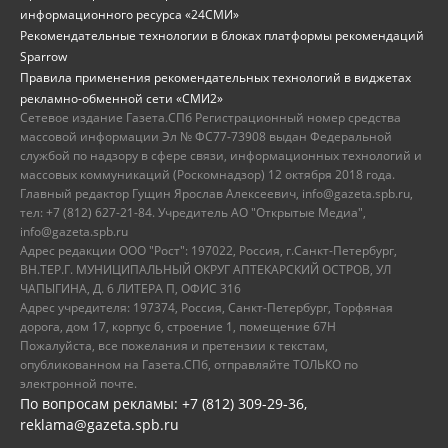
информационного ресурса «24СМИ»
Рекомендательные технологии в блоках платформы рекомендаций
Sparrow
Правила применения рекомендательных технологий в виджетах
рекламно-обменной сети «СМИ2»
Сетевое издание Газета.СПб Регистрационный номер средства
массовой информации Эл № ФС77-73908 выдан Федеральной
службой по надзору в сфере связи, информационных технологий и
массовых коммуникаций (Роскомнадзор) 12 октября 2018 года.
Главный редактор Гущин Ярослав Алексеевич, info@gazeta.spb.ru,
тел: +7 (812) 627-21-84. Учредитель АО "Открытые Медиа",
info@gazeta.spb.ru
Адрес редакции ООО "Рост": 197022, Россия, г.Санкт-Петербург,
ВН.ТЕР.Г. МУНИЦИПАЛЬНЫЙ ОКРУГ АПТЕКАРСКИЙ ОСТРОВ, УЛ
ЧАПЫГИНА, Д. 6 ЛИТЕРА П, ОФИС 316
Адрес учредителя: 197374, Россия, Санкт-Петербург, Торфяная
дорога, дом 17, корпус 6, строение 1, помещение 67Н
Пожалуйста, все пожелания и претензии к текстам,
опубликованном на Газета.СПб, отправляйте ТОЛЬКО по
электронной почте.
По вопросам рекламы: +7 (812) 309-29-36,
reklama@gazeta.spb.ru