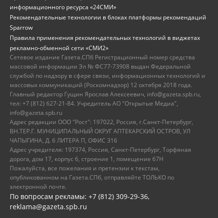
информационного ресурса «24СМИ»
Рекомендательные технологии в блоках платформы рекомендаций
Sparrow
Правила применения рекомендательных технологий в виджетах
рекламно-обменной сети «СМИ2»
Сетевое издание Газета.СПб Регистрационный номер средства
массовой информации Эл № ФС77-73908 выдан Федеральной
службой по надзору в сфере связи, информационных технологий и
массовых коммуникаций (Роскомнадзор) 12 октября 2018 года.
Главный редактор Гущин Ярослав Алексеевич, info@gazeta.spb.ru,
тел: +7 (812) 627-21-84. Учредитель АО "Открытые Медиа",
info@gazeta.spb.ru
Адрес редакции ООО "Рост": 197022, Россия, г.Санкт-Петербург,
ВН.ТЕР.Г. МУНИЦИПАЛЬНЫЙ ОКРУГ АПТЕКАРСКИЙ ОСТРОВ, УЛ
ЧАПЫГИНА, Д. 6 ЛИТЕРА П, ОФИС 316
Адрес учредителя: 197374, Россия, Санкт-Петербург, Торфяная
дорога, дом 17, корпус 6, строение 1, помещение 67Н
Пожалуйста, все пожелания и претензии к текстам,
опубликованном на Газета.СПб, отправляйте ТОЛЬКО по
электронной почте.
По вопросам рекламы: +7 (812) 309-29-36,
reklama@gazeta.spb.ru