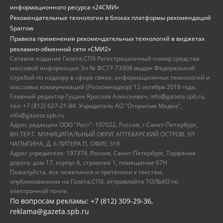
информационного ресурса «24СМИ»
Рекомендательные технологии в блоках платформы рекомендаций
Sparrow
Правила применения рекомендательных технологий в виджетах
рекламно-обменной сети «СМИ2»
Сетевое издание Газета.СПб Регистрационный номер средства
массовой информации Эл № ФС77-73908 выдан Федеральной
службой по надзору в сфере связи, информационных технологий и
массовых коммуникаций (Роскомнадзор) 12 октября 2018 года.
Главный редактор Гущин Ярослав Алексеевич, info@gazeta.spb.ru,
тел: +7 (812) 627-21-84. Учредитель АО "Открытые Медиа",
info@gazeta.spb.ru
Адрес редакции ООО "Рост": 197022, Россия, г.Санкт-Петербург,
ВН.ТЕР.Г. МУНИЦИПАЛЬНЫЙ ОКРУГ АПТЕКАРСКИЙ ОСТРОВ, УЛ
ЧАПЫГИНА, Д. 6 ЛИТЕРА П, ОФИС 316
Адрес учредителя: 197374, Россия, Санкт-Петербург, Торфяная
дорога, дом 17, корпус 6, строение 1, помещение 67Н
Пожалуйста, все пожелания и претензии к текстам,
опубликованном на Газета.СПб, отправляйте ТОЛЬКО по
электронной почте.
По вопросам рекламы: +7 (812) 309-29-36,
reklama@gazeta.spb.ru