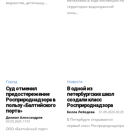
металлами.В ходе инспекции на
ведомства, детенышу,...
территории водоохранной
зоны...
Город
Новости
Суд отменил
В одной из
предостережение
петербургских школ
Росприроднадзора в
создали класс
пользу «Балтийского
Росприроднадзора
порта»
Белла Лебедева
-
01.09.2024 20:29
Даниил Александров
-
В Петербурге открывается
03.03.2025 17:01
первый класс Росприроднадзора
ООО «Балтийский порт»