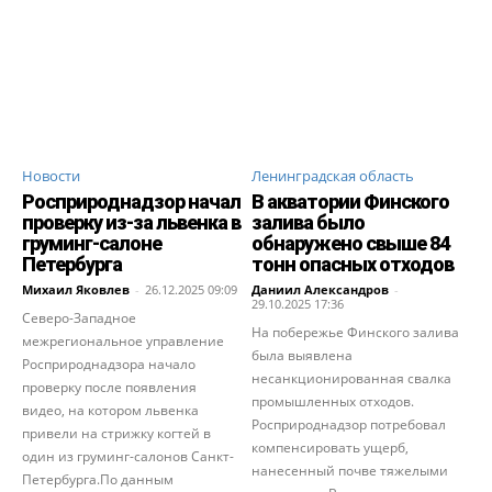
Новости
Ленинградская область
Росприроднадзор начал
В акватории Финского
проверку из-за львенка в
залива было
груминг-салоне
обнаружено свыше 84
Петербурга
тонн опасных отходов
Михаил Яковлев
-
26.12.2025 09:09
Даниил Александров
-
29.10.2025 17:36
Северо-Западное
На побережье Финского залива
межрегиональное управление
была выявлена
Росприроднадзора начало
несанкционированная свалка
проверку после появления
промышленных отходов.
видео, на котором львенка
Росприроднадзор потребовал
привели на стрижку когтей в
компенсировать ущерб,
один из груминг-салонов Санкт-
нанесенный почве тяжелыми
Петербурга.По данным