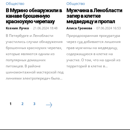
Общество
Общество
В Мурино обнаружили в
Мужчина в Ленобласти
канаве брошенную
запер в клетке
красноухую черепаху
медведицу и пропал
Ксения Лучко
-
21.06.2024 18:48
Алиса Громова
-
07.06.2024 16:53
В Петербурге и Ленобласти
Природоохранная прокуратура
участились случаи обнаружения
через суд добивается лишения
брошенных красноухих черепах,
прав мужчины на медведицу,
которые являются одним из
содержащуюся в клетке на
популярных домашних
участке. О том, что на одной из
питомцев. В районе
территорий в клетке в...
шиномонтажной мастерской под
линиями электропередач была...
1
2
3