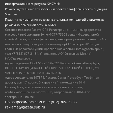
информационного ресурса «24СМИ»
Рекомендательные технологии в блоках платформы рекомендаций
Sparrow
Правила применения рекомендательных технологий в виджетах
рекламно-обменной сети «СМИ2»
Сетевое издание Газета.СПб Регистрационный номер средства
массовой информации Эл № ФС77-73908 выдан Федеральной
службой по надзору в сфере связи, информационных технологий и
массовых коммуникаций (Роскомнадзор) 12 октября 2018 года.
Главный редактор Гущин Ярослав Алексеевич, info@gazeta.spb.ru,
тел: +7 (812) 627-21-84. Учредитель АО "Открытые Медиа",
info@gazeta.spb.ru
Адрес редакции ООО "Рост": 197022, Россия, г.Санкт-Петербург,
ВН.ТЕР.Г. МУНИЦИПАЛЬНЫЙ ОКРУГ АПТЕКАРСКИЙ ОСТРОВ, УЛ
ЧАПЫГИНА, Д. 6 ЛИТЕРА П, ОФИС 316
Адрес учредителя: 197374, Россия, Санкт-Петербург, Торфяная
дорога, дом 17, корпус 6, строение 1, помещение 67Н
Пожалуйста, все пожелания и претензии к текстам,
опубликованном на Газета.СПб, отправляйте ТОЛЬКО по
электронной почте.
По вопросам рекламы: +7 (812) 309-29-36,
reklama@gazeta.spb.ru