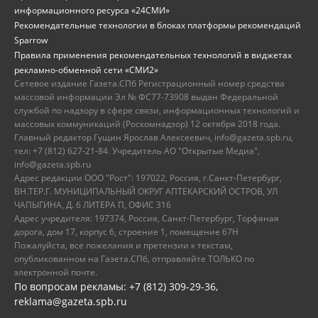
информационного ресурса «24СМИ»
Рекомендательные технологии в блоках платформы рекомендаций
Sparrow
Правила применения рекомендательных технологий в виджетах
рекламно-обменной сети «СМИ2»
Сетевое издание Газета.СПб Регистрационный номер средства
массовой информации Эл № ФС77-73908 выдан Федеральной
службой по надзору в сфере связи, информационных технологий и
массовых коммуникаций (Роскомнадзор) 12 октября 2018 года.
Главный редактор Гущин Ярослав Алексеевич, info@gazeta.spb.ru,
тел: +7 (812) 627-21-84. Учредитель АО "Открытые Медиа",
info@gazeta.spb.ru
Адрес редакции ООО "Рост": 197022, Россия, г.Санкт-Петербург,
ВН.ТЕР.Г. МУНИЦИПАЛЬНЫЙ ОКРУГ АПТЕКАРСКИЙ ОСТРОВ, УЛ
ЧАПЫГИНА, Д. 6 ЛИТЕРА П, ОФИС 316
Адрес учредителя: 197374, Россия, Санкт-Петербург, Торфяная
дорога, дом 17, корпус 6, строение 1, помещение 67Н
Пожалуйста, все пожелания и претензии к текстам,
опубликованном на Газета.СПб, отправляйте ТОЛЬКО по
электронной почте.
По вопросам рекламы: +7 (812) 309-29-36,
reklama@gazeta.spb.ru