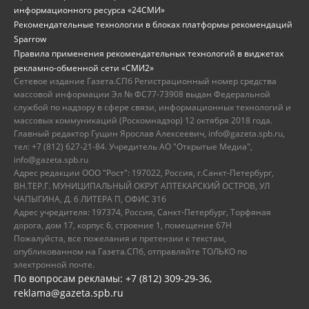
информационного ресурса «24СМИ»
Рекомендательные технологии в блоках платформы рекомендаций
Sparrow
Правила применения рекомендательных технологий в виджетах
рекламно-обменной сети «СМИ2»
Сетевое издание Газета.СПб Регистрационный номер средства
массовой информации Эл № ФС77-73908 выдан Федеральной
службой по надзору в сфере связи, информационных технологий и
массовых коммуникаций (Роскомнадзор) 12 октября 2018 года.
Главный редактор Гущин Ярослав Алексеевич, info@gazeta.spb.ru,
тел: +7 (812) 627-21-84. Учредитель АО "Открытые Медиа",
info@gazeta.spb.ru
Адрес редакции ООО "Рост": 197022, Россия, г.Санкт-Петербург,
ВН.ТЕР.Г. МУНИЦИПАЛЬНЫЙ ОКРУГ АПТЕКАРСКИЙ ОСТРОВ, УЛ
ЧАПЫГИНА, Д. 6 ЛИТЕРА П, ОФИС 316
Адрес учредителя: 197374, Россия, Санкт-Петербург, Торфяная
дорога, дом 17, корпус 6, строение 1, помещение 67Н
Пожалуйста, все пожелания и претензии к текстам,
опубликованном на Газета.СПб, отправляйте ТОЛЬКО по
электронной почте.
По вопросам рекламы: +7 (812) 309-29-36,
reklama@gazeta.spb.ru