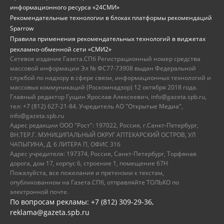
информационного ресурса «24СМИ»
Рекомендательные технологии в блоках платформы рекомендаций
Sparrow
Правила применения рекомендательных технологий в виджетах
рекламно-обменной сети «СМИ2»
Сетевое издание Газета.СПб Регистрационный номер средства
массовой информации Эл № ФС77-73908 выдан Федеральной
службой по надзору в сфере связи, информационных технологий и
массовых коммуникаций (Роскомнадзор) 12 октября 2018 года.
Главный редактор Гущин Ярослав Алексеевич, info@gazeta.spb.ru,
тел: +7 (812) 627-21-84. Учредитель АО "Открытые Медиа",
info@gazeta.spb.ru
Адрес редакции ООО "Рост": 197022, Россия, г.Санкт-Петербург,
ВН.ТЕР.Г. МУНИЦИПАЛЬНЫЙ ОКРУГ АПТЕКАРСКИЙ ОСТРОВ, УЛ
ЧАПЫГИНА, Д. 6 ЛИТЕРА П, ОФИС 316
Адрес учредителя: 197374, Россия, Санкт-Петербург, Торфяная
дорога, дом 17, корпус 6, строение 1, помещение 67Н
Пожалуйста, все пожелания и претензии к текстам,
опубликованном на Газета.СПб, отправляйте ТОЛЬКО по
электронной почте.
По вопросам рекламы: +7 (812) 309-29-36,
reklama@gazeta.spb.ru