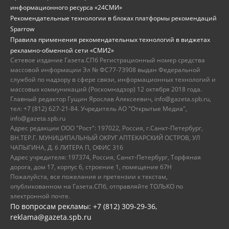
информационного ресурса «24СМИ»
Рекомендательные технологии в блоках платформы рекомендаций
Sparrow
Правила применения рекомендательных технологий в виджетах
рекламно-обменной сети «СМИ2»
Сетевое издание Газета.СПб Регистрационный номер средства
массовой информации Эл № ФС77-73908 выдан Федеральной
службой по надзору в сфере связи, информационных технологий и
массовых коммуникаций (Роскомнадзор) 12 октября 2018 года.
Главный редактор Гущин Ярослав Алексеевич, info@gazeta.spb.ru,
тел: +7 (812) 627-21-84. Учредитель АО "Открытые Медиа",
info@gazeta.spb.ru
Адрес редакции ООО "Рост": 197022, Россия, г.Санкт-Петербург,
ВН.ТЕР.Г. МУНИЦИПАЛЬНЫЙ ОКРУГ АПТЕКАРСКИЙ ОСТРОВ, УЛ
ЧАПЫГИНА, Д. 6 ЛИТЕРА П, ОФИС 316
Адрес учредителя: 197374, Россия, Санкт-Петербург, Торфяная
дорога, дом 17, корпус 6, строение 1, помещение 67Н
Пожалуйста, все пожелания и претензии к текстам,
опубликованном на Газета.СПб, отправляйте ТОЛЬКО по
электронной почте.
По вопросам рекламы: +7 (812) 309-29-36,
reklama@gazeta.spb.ru