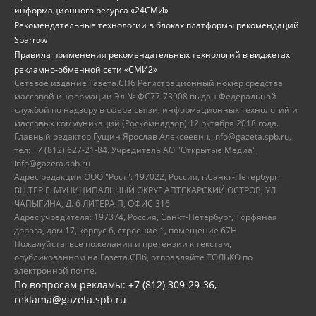
информационного ресурса «24СМИ»
Рекомендательные технологии в блоках платформы рекомендаций
Sparrow
Правила применения рекомендательных технологий в виджетах
рекламно-обменной сети «СМИ2»
Сетевое издание Газета.СПб Регистрационный номер средства
массовой информации Эл № ФС77-73908 выдан Федеральной
службой по надзору в сфере связи, информационных технологий и
массовых коммуникаций (Роскомнадзор) 12 октября 2018 года.
Главный редактор Гущин Ярослав Алексеевич, info@gazeta.spb.ru,
тел: +7 (812) 627-21-84. Учредитель АО "Открытые Медиа",
info@gazeta.spb.ru
Адрес редакции ООО "Рост": 197022, Россия, г.Санкт-Петербург,
ВН.ТЕР.Г. МУНИЦИПАЛЬНЫЙ ОКРУГ АПТЕКАРСКИЙ ОСТРОВ, УЛ
ЧАПЫГИНА, Д. 6 ЛИТЕРА П, ОФИС 316
Адрес учредителя: 197374, Россия, Санкт-Петербург, Торфяная
дорога, дом 17, корпус 6, строение 1, помещение 67Н
Пожалуйста, все пожелания и претензии к текстам,
опубликованном на Газета.СПб, отправляйте ТОЛЬКО по
электронной почте.
По вопросам рекламы: +7 (812) 309-29-36,
reklama@gazeta.spb.ru