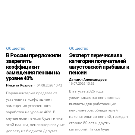
Общество
Общество
В России предложили
Эксперт перечислила
закрепить
категории получателей
коэффициент
августовской прибавки к
замещения пенсии на
пенсии
уровне 40%
Даниил Александров
-
16.07.2026 13:52
Никита Козлов
-
04.08.2026 13:42
В августе 2026 года
Парламентарии предлагают
увеличиваются пенсионные
установить коэффициент
выплаты для работающих
замещения утраченного
пенсионеров, обладателей
заработка на уровне 40%. В
накопительных пенсий, граждан
случае если пенсия будет ниже
старше 80 лет и других
этой планки, пенсионер получит
категорий. Также будет
доплату из бюджета.Депутат