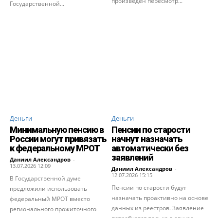
произведен пересмотр...
Государственной...
Деньги
Деньги
Минимальную пенсию в
Пенсии по старости
России могут привязать
начнут назначать
к федеральному МРОТ
автоматически без
заявлений
Даниил Александров
-
13.07.2026 12:09
Даниил Александров
-
12.07.2026 15:15
В Государственной думе
Пенсии по старости будут
предложили использовать
назначать проактивно на основе
федеральный МРОТ вместо
данных из реестров. Заявление
регионального прожиточного