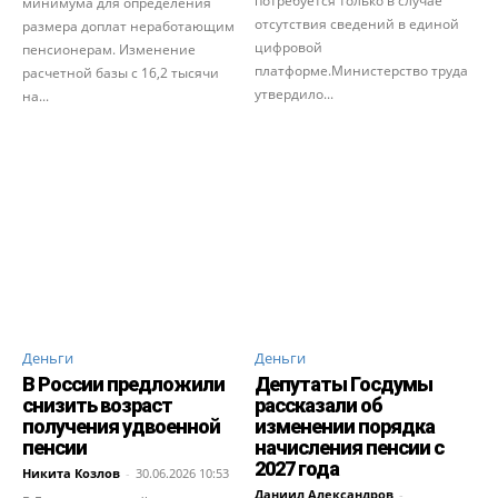
потребуется только в случае
минимума для определения
отсутствия сведений в единой
размера доплат неработающим
цифровой
пенсионерам. Изменение
платформе.Министерство труда
расчетной базы с 16,2 тысячи
утвердило...
на...
Деньги
Деньги
В России предложили
Депутаты Госдумы
снизить возраст
рассказали об
получения удвоенной
изменении порядка
пенсии
начисления пенсии с
2027 года
Никита Козлов
-
30.06.2026 10:53
Даниил Александров
-