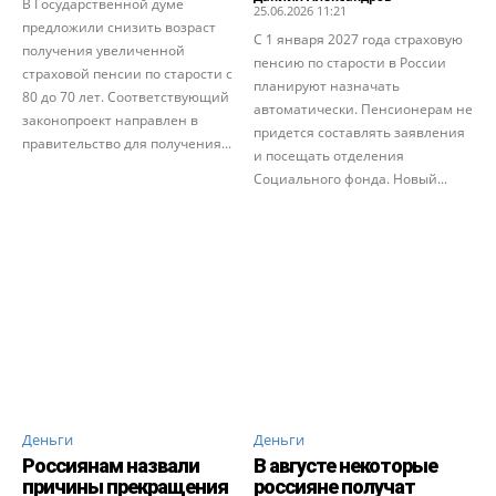
В Государственной думе
25.06.2026 11:21
предложили снизить возраст
С 1 января 2027 года страховую
получения увеличенной
пенсию по старости в России
страховой пенсии по старости с
планируют назначать
80 до 70 лет. Соответствующий
автоматически. Пенсионерам не
законопроект направлен в
придется составлять заявления
правительство для получения...
и посещать отделения
Социального фонда. Новый...
Деньги
Деньги
Россиянам назвали
В августе некоторые
причины прекращения
россияне получат