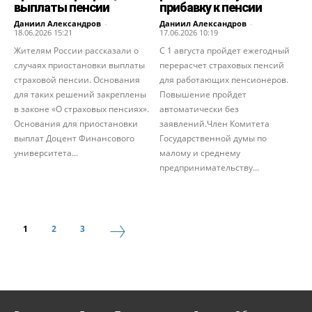
выплаты пенсии
прибавку к пенсии
Даниил Александров
-
Даниил Александров
-
18.06.2026 15:21
17.06.2026 10:19
Жителям России рассказали о
С 1 августа пройдет ежегодный
случаях приостановки выплаты
перерасчет страховых пенсий
страховой пенсии. Основания
для работающих пенсионеров.
для таких решений закреплены
Повышение пройдет
в законе «О страховых пенсиях».
автоматически без
Основания для приостановки
заявлений.Член Комитета
выплат Доцент Финансового
Государственной думы по
университета...
малому и среднему
предпринимательству...
1
2
3