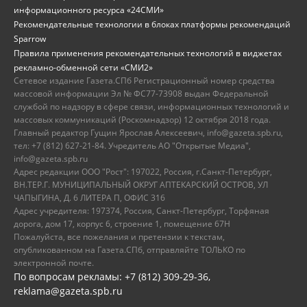
информационного ресурса «24СМИ»
Рекомендательные технологии в блоках платформы рекомендаций
Sparrow
Правила применения рекомендательных технологий в виджетах
рекламно-обменной сети «СМИ2»
Сетевое издание Газета.СПб Регистрационный номер средства
массовой информации Эл № ФС77-73908 выдан Федеральной
службой по надзору в сфере связи, информационных технологий и
массовых коммуникаций (Роскомнадзор) 12 октября 2018 года.
Главный редактор Гущин Ярослав Алексеевич, info@gazeta.spb.ru,
тел: +7 (812) 627-21-84. Учредитель АО "Открытые Медиа",
info@gazeta.spb.ru
Адрес редакции ООО "Рост": 197022, Россия, г.Санкт-Петербург,
ВН.ТЕР.Г. МУНИЦИПАЛЬНЫЙ ОКРУГ АПТЕКАРСКИЙ ОСТРОВ, УЛ
ЧАПЫГИНА, Д. 6 ЛИТЕРА П, ОФИС 316
Адрес учредителя: 197374, Россия, Санкт-Петербург, Торфяная
дорога, дом 17, корпус 6, строение 1, помещение 67Н
Пожалуйста, все пожелания и претензии к текстам,
опубликованном на Газета.СПб, отправляйте ТОЛЬКО по
электронной почте.
По вопросам рекламы: +7 (812) 309-29-36,
reklama@gazeta.spb.ru