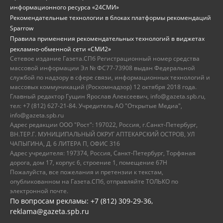
информационного ресурса «24СМИ»
Рекомендательные технологии в блоках платформы рекомендаций
Sparrow
Правила применения рекомендательных технологий в виджетах
рекламно-обменной сети «СМИ2»
Сетевое издание Газета.СПб Регистрационный номер средства
массовой информации Эл № ФС77-73908 выдан Федеральной
службой по надзору в сфере связи, информационных технологий и
массовых коммуникаций (Роскомнадзор) 12 октября 2018 года.
Главный редактор Гущин Ярослав Алексеевич, info@gazeta.spb.ru,
тел: +7 (812) 627-21-84. Учредитель АО "Открытые Медиа",
info@gazeta.spb.ru
Адрес редакции ООО "Рост": 197022, Россия, г.Санкт-Петербург,
ВН.ТЕР.Г. МУНИЦИПАЛЬНЫЙ ОКРУГ АПТЕКАРСКИЙ ОСТРОВ, УЛ
ЧАПЫГИНА, Д. 6 ЛИТЕРА П, ОФИС 316
Адрес учредителя: 197374, Россия, Санкт-Петербург, Торфяная
дорога, дом 17, корпус 6, строение 1, помещение 67Н
Пожалуйста, все пожелания и претензии к текстам,
опубликованном на Газета.СПб, отправляйте ТОЛЬКО по
электронной почте.
По вопросам рекламы: +7 (812) 309-29-36,
reklama@gazeta.spb.ru