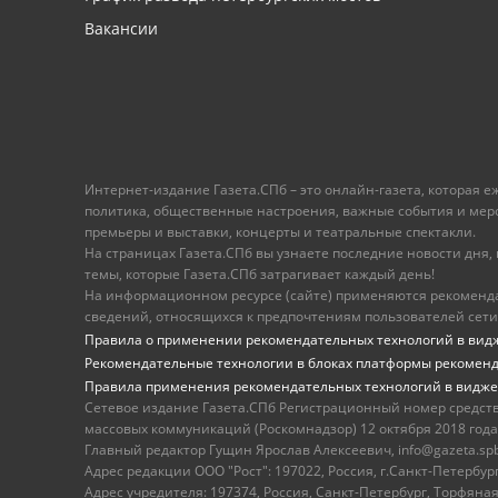
Вакансии
Интернет-издание Газета.СПб – это онлайн-газета, которая 
политика, общественные настроения, важные события и меропр
премьеры и выставки, концерты и театральные спектакли.
На страницах Газета.СПб вы узнаете последние новости дня, к
темы, которые Газета.СПб затрагивает каждый день!
На информационном ресурсе (сайте) применяются рекоменд
сведений, относящихся к предпочтениям пользователей сети
Правила о применении рекомендательных технологий в вид
Рекомендательные технологии в блоках платформы рекомен
Правила применения рекомендательных технологий в видже
Сетевое издание Газета.СПб Регистрационный номер средст
массовых коммуникаций (Роскомнадзор) 12 октября 2018 года
Главный редактор Гущин Ярослав Алексеевич, info@gazeta.spb.r
Адрес редакции ООО "Рост": 197022, Россия, г.Санкт-Петер
Адрес учредителя: 197374, Россия, Санкт-Петербург, Торфяная