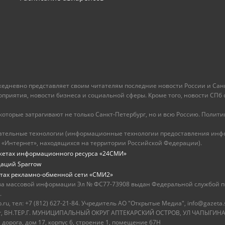
ежедневно представляет своим читателям последние новости России и Санк
иятия, новости бизнеса и социальной сферы. Кроме того, новости СПб сег
оторые затрагивают не только Санкт-Петербург, но и всю Россию. Политика
ательные технологии (информационные технологии предоставления инфо
 «Интернет», находящихся на территории Российской Федерации).
жетах информационного ресурса «24СМИ»
даций Sparrow
тах рекламно-обменной сети «СМИ2»
ва массовой информации Эл № ФС77-73908 выдан Федеральной службой по
.
u, тел: +7 (812) 627-21-84. Учредитель АО "Открытые Медиа", info@gazeta.
бург, ВН.ТЕР.Г. МУНИЦИПАЛЬНЫЙ ОКРУГ АПТЕКАРСКИЙ ОСТРОВ, УЛ ЧАПЫГИНА,
 дорога, дом 17, корпус 6, строение 1, помещение 67Н